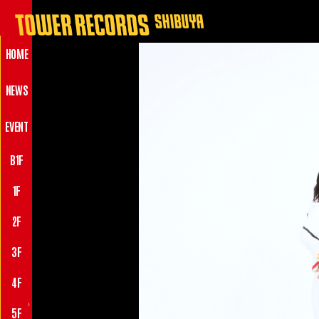
HOME
NEWS
EVENT
B1F
1F
2F
3F
4F
♪
5F