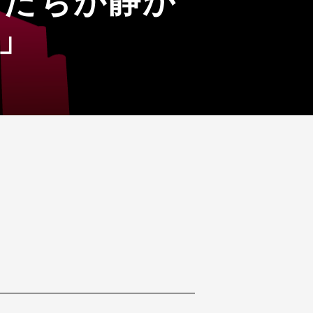
君たちが静か
」