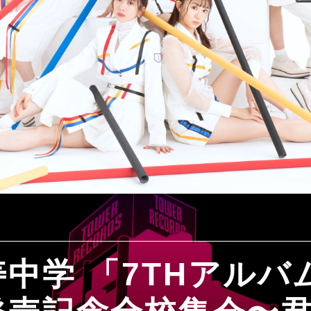
中学 「7THアルバ