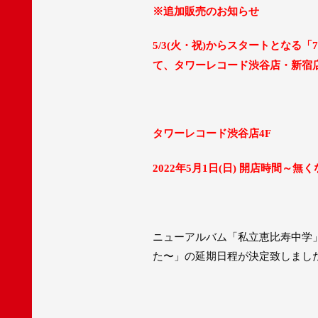
※追加販売のお知らせ
火・祝
からスタートとなる「
5/3(
)
7
て、タワーレコード渋谷店・新宿
タワーレコード渋谷店
4F
年
月
日
日
開店時間～無く
2022
5
1
(
)
ニューアルバム「私立恵比寿中学
た〜」の延期日程が決定致しまし