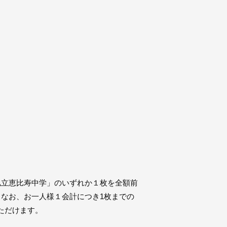
um「私立恵比寿中学」のいずれか１枚を全額前
なお、お一人様１会計につき1枚までの
ただけます。