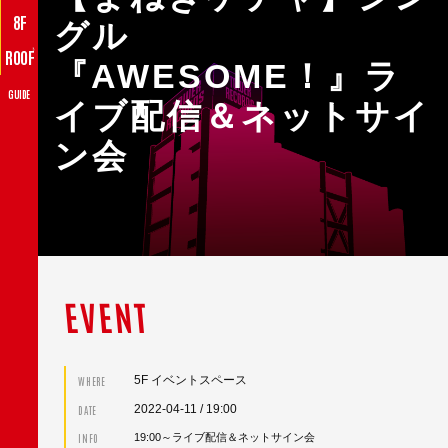
8F
グル
♪
ROOF
『AWESOME！』ラ
GUIDE
イブ配信＆ネットサイ
ン会
EVENT
5F イベントスペース
WHERE
2022-04-11
/ 19:00
DATE
INFO
19:00～ライブ配信＆ネットサイン会