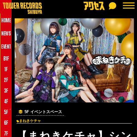
HOME
NEWS
EVENT
B1F
1F
2F
3F
4F
♪
5F
5F イベントスペース
まねきケチャ
6F
7F
【まねきケチャ】シン