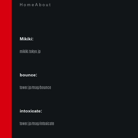
Home
About
Mikiki:
mikiki.tokyo.jp
bounce:
tower.jp/mag/bounce
intoxicate:
tower.jp/mag/intoxicate