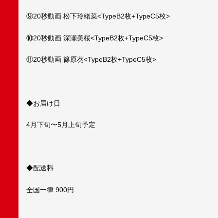
⑨20秒動画 松下玲緒菜<TypeB2枚+TypeC5枚>
⑩20秒動画 深瀬美桜<TypeB2枚+TypeC5枚>
⑪20秒動画 篠原葵<TypeB2枚+TypeC5枚>
◆お届け日
4月下旬〜5月上旬予定
◆配送料
全国一律 900円