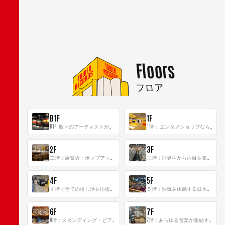
Floors
フロア
B1F
1F
B1F: 数々のアーティストが立った、インストアイベントの聖地！
1階： エンタメショップならではのイマーシブ空間
2F
3F
二階：展覧会・ポップアップストア等を開催！大型催事スペース「TOWER SPACE SHIBUYA」
三階：世界中から注目を集める〈日本のポップカルチャー〉の発信基地！
4F
5F
４階：全ての推し活を応援するフロア！
５階：熱気を体感する日本一のK-POP空間！
6F
7F
6階：スタンディング・ビアバーを新設した日本最大規模のレコード専門フロア！
7階：あらゆる音楽が集結する最多ジャンルフロア！