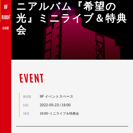
ニアルバム『希望の
♪
8F
光』ミニライブ＆特典
♪
ROOF
会
GUIDE
EVENT
9F イベントスペース
WHERE
2022-05-23
/ 19:00
DATE
INFO
19:00~ミニライブ＆特典会