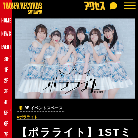
HOME
NEWS
EVENT
♪
B1F
1F
2F
3F
4F
9F イベントスペース
♪
5F
ポラライト
6F
【ポラライト】1STミ
7F