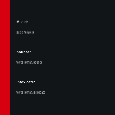
Mikiki:
mikiki.tokyo.jp
bounce:
tower.jp/mag/bounce
intoxicate:
tower.jp/mag/intoxicate