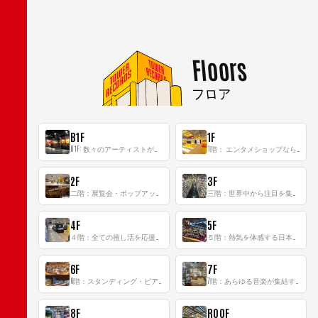
Floors
フロア
B1F
1F
B1F: 数々のアーティストが立った、インストアイベントの聖地！
1階： エンタメショップならではのイマーシブ空間
2F
3F
二階：展覧会・ポップアップストア等を開催！大型催事スペース「TOWER SPACE SHIBUYA」
三階：世界中から注目を集める〈日本のポップカルチャー〉の発信基地！
4F
5F
４階：全ての推し活を応援するフロア！
５階：熱気を体感する日本一のK-POP空間！
6F
7F
6階：スタンディング・ビアバーを新設した日本最大規模のレコード専門フロア！
7階：あらゆる音楽が集結する最多ジャンルフロア！
8F
ROOF