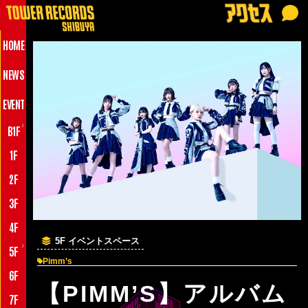
HOME
NEWS
EVENT
♪
B1F
1F
2F
3F
4F
5F イベントスペース
♪
5F
Pimm’s
6F
【PIMM’S】アルバム
7F