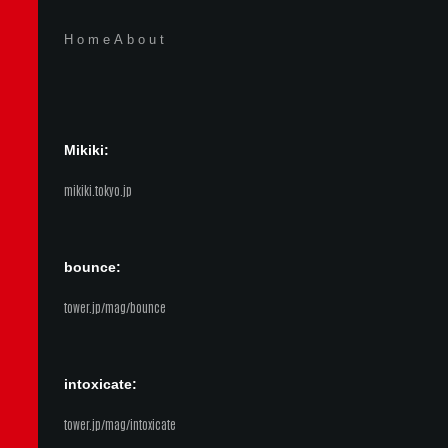
Home
About
Mikiki:
mikiki.tokyo.jp
bounce:
tower.jp/mag/bounce
intoxicate:
tower.jp/mag/intoxicate