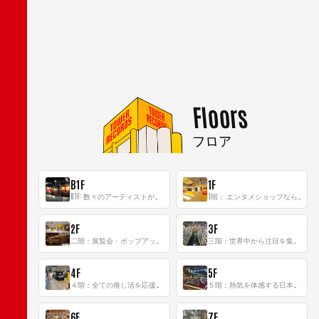
Floors
フロア
B1F
1F
B1F: 数々のアーティストが立った、インストアイベントの聖地！
1階： エンタメショップならではのイマーシブ空間
2F
3F
二階：展覧会・ポップアップストア等を開催！大型催事スペース「TOWER SPACE SHIBUYA」
三階：世界中から注目を集める〈日本のポップカルチャー〉の発信基地！
4F
5F
４階：全ての推し活を応援するフロア！
５階：熱気を体感する日本一のK-POP空間！
6F
7F