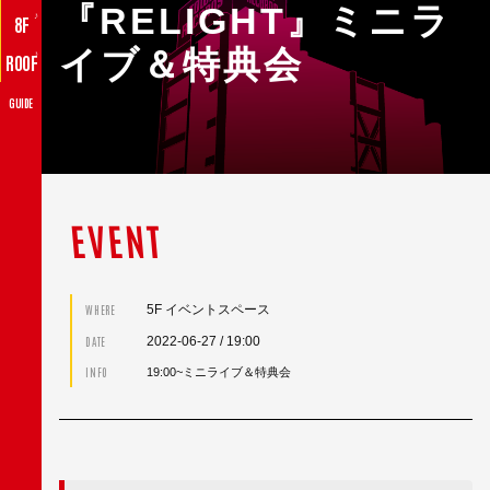
『RELIGHT』ミニラ
♪
8F
イブ＆特典会
♪
ROOF
GUIDE
EVENT
5F イベントスペース
WHERE
2022-06-27
/ 19:00
DATE
INFO
19:00~ミニライブ＆特典会