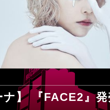
ナ】 『FACE2』