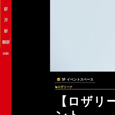
6F
7F
8F
♪
ROOF
GUIDE
5F イベントスペース
ロザリーナ
【ロザリー