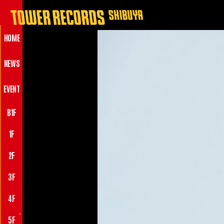
HOME
NEWS
EVENT
B1F
1F
2F
3F
4F
♪
5F