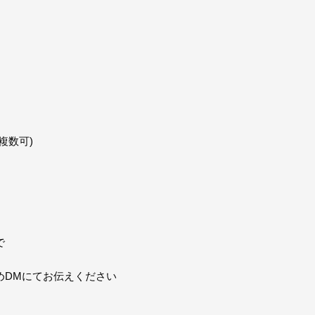
複数可)
で
めDMにてお伝えください