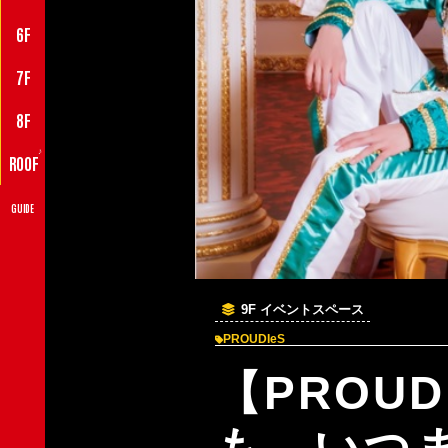
6F
7F
8F
♪
ROOF
GUIDE
9F イベントスペース
PROUDIeS
【PROU