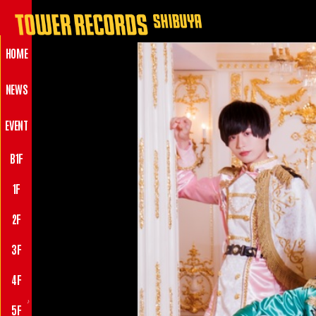
HOME
NEWS
EVENT
B1F
1F
2F
3F
4F
♪
5F