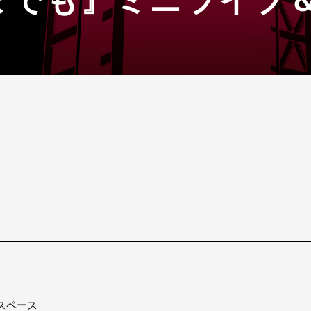
までも』ミニライブ
スペース