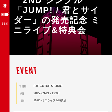
ー2ND シングル
8F
「JUMP! / 君とサイ
♪
ROOF
ダー」の発売記念 ミ
GUIDE
ニライブ&特典会
EVENT
B1F CUTUP STUDIO
WHERE
2022-09-21
/ 19:00
DATE
INFO
19:00~ミニライブ＆特典会