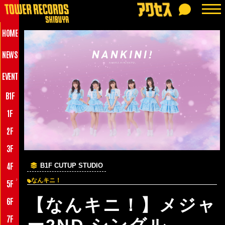
HOME
NEWS
EVENT
B1F
1F
2F
3F
4F
B1F CUTUP STUDIO
♪
なんキニ！
5F
6F
【なんキニ！】メジャ
7F