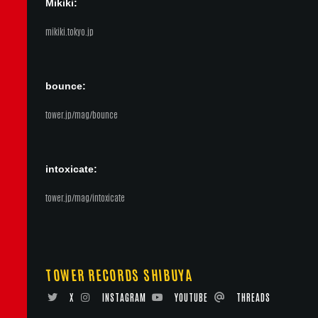
Mikiki:
mikiki.tokyo.jp
bounce:
tower.jp/mag/bounce
intoxicate:
tower.jp/mag/intoxicate
TOWER RECORDS SHIBUYA
X
INSTAGRAM
YOUTUBE
THREADS