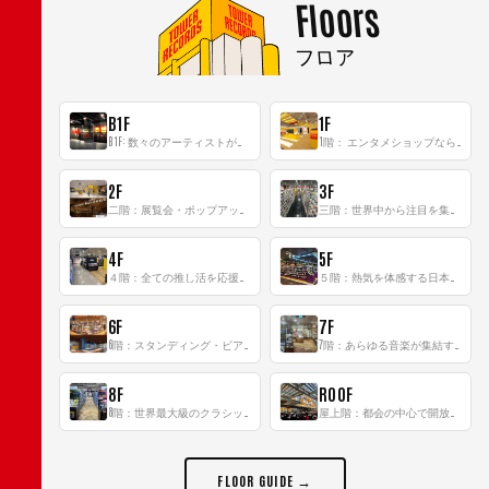
Floors
フロア
B1F
1F
B1F: 数々のアーティストが立った、インストアイベントの聖地！
1階： エンタメショップならではのイマーシブ空間
2F
3F
二階：展覧会・ポップアップストア等を開催！大型催事スペース「TOWER SPACE SHIBUYA」
三階：世界中から注目を集める〈日本のポップカルチャー〉の発信基地！
4F
5F
４階：全ての推し活を応援するフロア！
５階：熱気を体感する日本一のK-POP空間！
6F
7F
6階：スタンディング・ビアバーを新設した日本最大規模のレコード専門フロア！
7階：あらゆる音楽が集結する最多ジャンルフロア！
8F
ROOF
8階：世界最大級のクラシック音楽専門フロア！
屋上階：都会の中心で開放感あふれるルーフトップイベントスペース
FLOOR GUIDE →