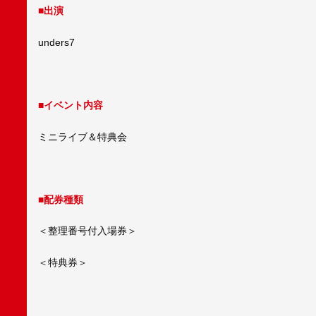
■出演
unders7
■イベント内容
ミニライブ＆特典会
■配券種類
＜整理番号付入場券＞
＜特典券＞