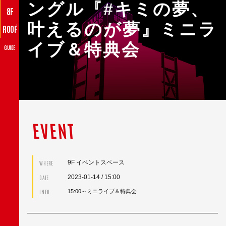
ングル『#キミの夢、
8F
叶えるのが夢』ミニラ
♪
ROOF
イブ＆特典会
GUIDE
EVENT
9F イベントスペース
WHERE
2023-01-14
/ 15:00
DATE
INFO
15:00～ミニライブ＆特典会