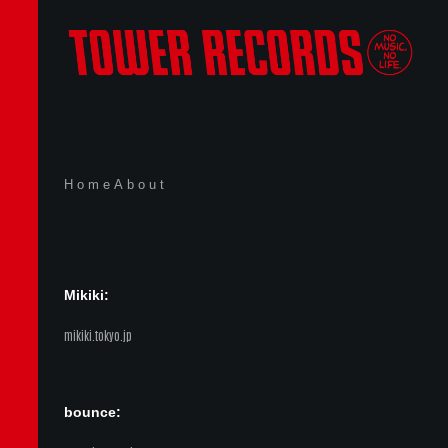
Home
About
Mikiki:
mikiki.tokyo.jp
bounce: