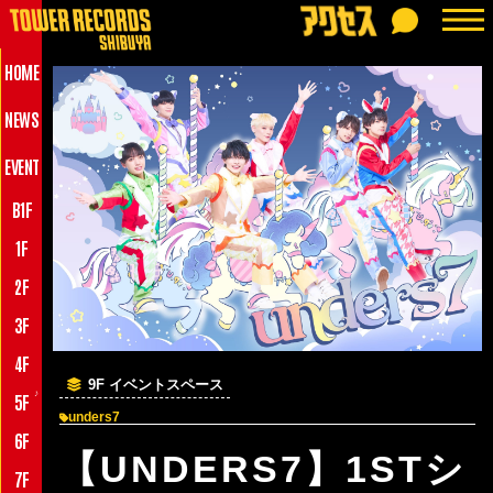
HOME
NEWS
EVENT
B1F
1F
2F
3F
4F
9F イベントスペース
♪
5F
unders7
6F
【UNDERS7】1STシ
7F