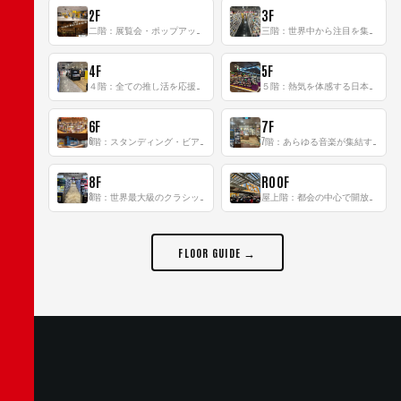
2F
3F
二階：展覧会・ポップアップストア等を開催！大型催事スペース「TOWER SPACE SHIBUYA」
三階：世界中から注目を集める〈日本のポップカルチャー〉の発信基地！
4F
5F
４階：全ての推し活を応援するフロア！
５階：熱気を体感する日本一のK-POP空間！
6F
7F
6階：スタンディング・ビアバーを新設した日本最大規模のレコード専門フロア！
7階：あらゆる音楽が集結する最多ジャンルフロア！
8F
ROOF
8階：世界最大級のクラシック音楽専門フロア！
屋上階：都会の中心で開放感あふれるルーフトップイベントスペース
FLOOR GUIDE →