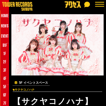
HOME
NEWS
EVENT
♪
B1F
1F
2F
3F
4F
5F イベントスペース
♪
5F
サクヤコノハナ
6F
【サクヤコノハナ】
7F