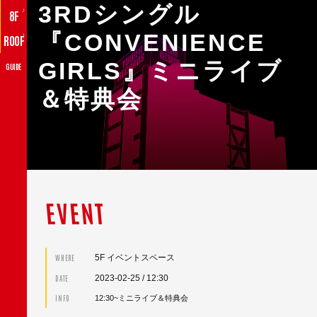
3RDシングル
♪
8F
『CONVENIENCE
♪
ROOF
GIRLS』ミニライブ
GUIDE
＆特典会
EVENT
5F イベントスペース
WHERE
2023-02-25
/ 12:30
DATE
INFO
12:30~ミニライブ＆特典会