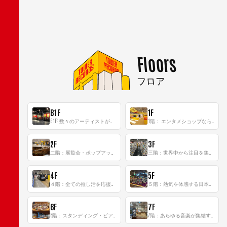
Floors
フロア
B1F
1F
B1F: 数々のアーティストが立った、インストアイベントの聖地！
1階： エンタメショップならではのイマーシブ空間
2F
3F
二階：展覧会・ポップアップストア等を開催！大型催事スペース「TOWER SPACE SHIBUYA」
三階：世界中から注目を集める〈日本のポップカルチャー〉の発信基地！
4F
5F
４階：全ての推し活を応援するフロア！
５階：熱気を体感する日本一のK-POP空間！
6F
7F
6階：スタンディング・ビアバーを新設した日本最大規模のレコード専門フロア！
7階：あらゆる音楽が集結する最多ジャンルフロア！