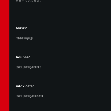
Home
About
Mikiki:
mikiki.tokyo.jp
bounce:
tower.jp/mag/bounce
intoxicate:
tower.jp/mag/intoxicate