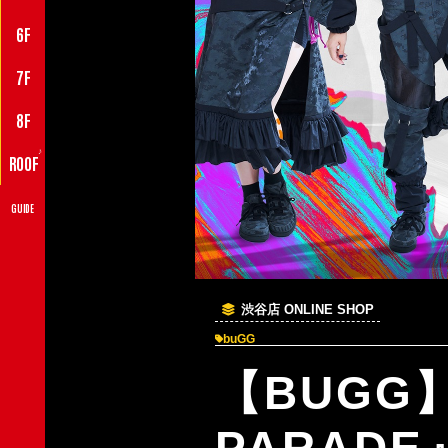
6F
7F
8F
♪
ROOF
GUIDE
渋谷店 ONLINE SHOP
buGG
【BUGG
PARAD