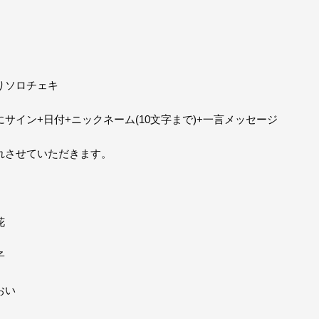
りソロチェキ
サイン+日付+ニックネーム(10文字まで)+一言メッセージ
れさせていただきます。
花
子
おい