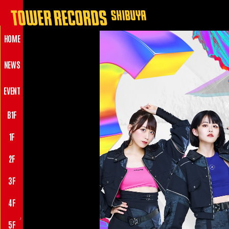
HOME
NEWS
EVENT
B1F
1F
2F
3F
4F
♪
5F