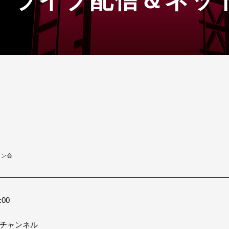
イン会
00
eチャンネル