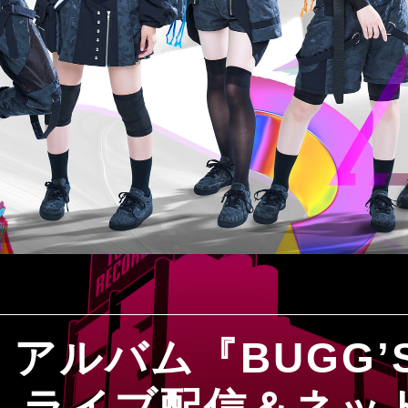
】アルバム『BUGG’
E』ライブ配信＆ネッ