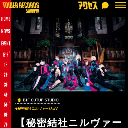
HOME
NEWS
EVENT
♪
B1F
1F
2F
3F
4F
B1F CUTUP STUDIO
♪
5F
秘密結社ニルヴァージュ∀
6F
【秘密結社ニルヴァー
7F