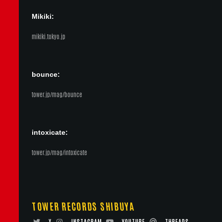
Mikiki:
mikiki.tokyo.jp
bounce:
tower.jp/mag/bounce
intoxicate:
tower.jp/mag/intoxicate
TOWER RECORDS SHIBUYA
X
INSTAGRAM
YOUTUBE
THREADS