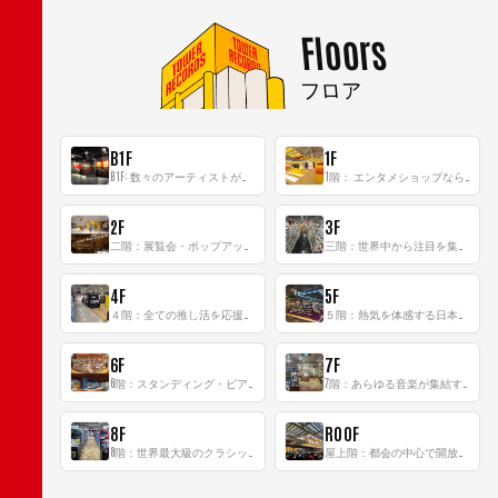
Floors
フロア
B1F
1F
B1F: 数々のアーティストが立った、インストアイベントの聖地！
1階： エンタメショップならではのイマーシブ空間
2F
3F
二階：展覧会・ポップアップストア等を開催！大型催事スペース「TOWER SPACE SHIBUYA」
三階：世界中から注目を集める〈日本のポップカルチャー〉の発信基地！
4F
5F
４階：全ての推し活を応援するフロア！
５階：熱気を体感する日本一のK-POP空間！
6F
7F
6階：スタンディング・ビアバーを新設した日本最大規模のレコード専門フロア！
7階：あらゆる音楽が集結する最多ジャンルフロア！
8F
ROOF
8階：世界最大級のクラシック音楽専門フロア！
屋上階：都会の中心で開放感あふれるルーフトップイベントスペース