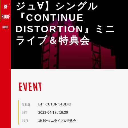
ジュ∀】シングル
♪
8F
『CONTINUE
♪
ROOF
DISTORTION』ミニ
GUIDE
ライブ＆特典会
EVENT
B1F CUTUP STUDIO
WHERE
2023-04-17
/ 19:30
DATE
INFO
19:30~ミニライブ＆特典会