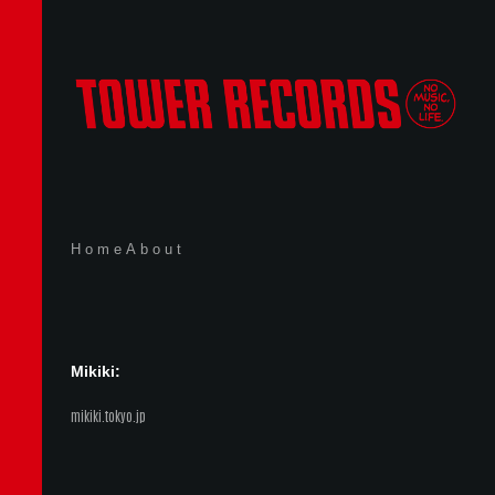
Home
About
Mikiki:
mikiki.tokyo.jp