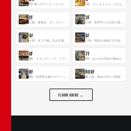
B1F: 数々のアーティストが立った、インストアイベントの聖地！
1階： エンタメショップならではのイマーシブ空間
2F
3F
二階：展覧会・ポップアップストア等を開催！大型催事スペース「TOWER SPACE SHIBUYA」
三階：世界中から注目を集める〈日本のポップカルチャー〉の発信基地！
4F
5F
４階：全ての推し活を応援するフロア！
５階：熱気を体感する日本一のK-POP空間！
6F
7F
6階：スタンディング・ビアバーを新設した日本最大規模のレコード専門フロア！
7階：あらゆる音楽が集結する最多ジャンルフロア！
8F
ROOF
8階：世界最大級のクラシック音楽専門フロア！
屋上階：都会の中心で開放感あふれるルーフトップイベントスペース
FLOOR GUIDE →