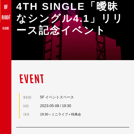
4TH SINGLE「曖昧
8F
なシングル4.1」リリ
♪
ROOF
ース記念イベント
GUIDE
EVENT
5F イベントスペース
WHERE
2023-05-08
/ 19:30
DATE
INFO
19:30～ミニライブ＋特典会