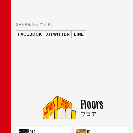
SHARE/シェアする:
FACEBOOK
X/TWITTER
LINE
Floors
フロア
B1F
1F