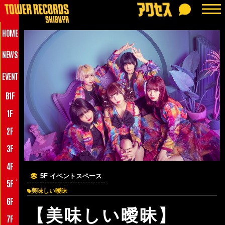
HOME
NEWS
EVENT
B1F
1F
2F
3F
4F
5F イベントスペース
♪
5F
美味しい曖昧
6F
【美味しい曖昧】
7F