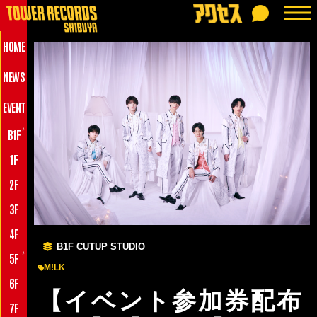
HOME
NEWS
EVENT
♪
B1F
1F
2F
3F
4F
B1F CUTUP STUDIO
♪
5F
M!LK
6F
【イベント参加券配布
7F