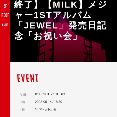
終了】【M!LK】メジ
♪
8F
ャー1STアルバム
♪
ROOF
「JEWEL」発売日記
GUIDE
念「お祝い会」
EVENT
B1F CUTUP STUDIO
WHERE
2023-06-14
/ 18:30
DATE
INFO
18:30～お祝い会