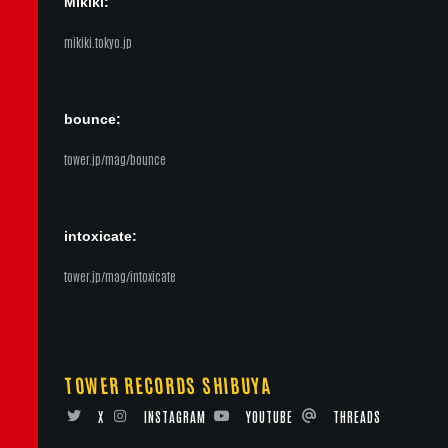
Mikiki:
mikiki.tokyo.jp
bounce:
tower.jp/mag/bounce
intoxicate:
tower.jp/mag/intoxicate
TOWER RECORDS SHIBUYA
X
INSTAGRAM
YOUTUBE
THREADS