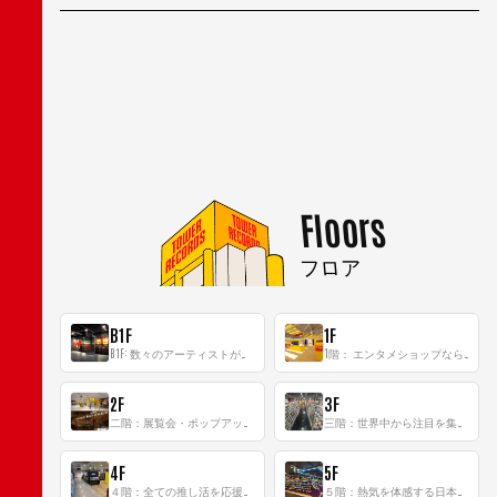
Floors
フロア
B1F
1F
B1F: 数々のアーティストが立った、インストアイベントの聖地！
1階： エンタメショップならではのイマーシブ空間
2F
3F
二階：展覧会・ポップアップストア等を開催！大型催事スペース「TOWER SPACE SHIBUYA」
三階：世界中から注目を集める〈日本のポップカルチャー〉の発信基地！
4F
5F
４階：全ての推し活を応援するフロア！
５階：熱気を体感する日本一のK-POP空間！