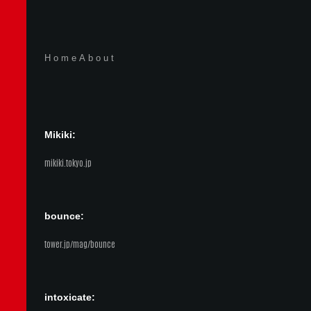
Home
About
Mikiki:
mikiki.tokyo.jp
bounce:
tower.jp/mag/bounce
intoxicate: