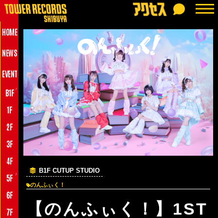
HOME
NEWS
EVENT
♪
B1F
1F
2F
3F
4F
B1F CUTUP STUDIO
♪
5F
のんふぃく！
6F
【のんふぃく！】1ST
7F