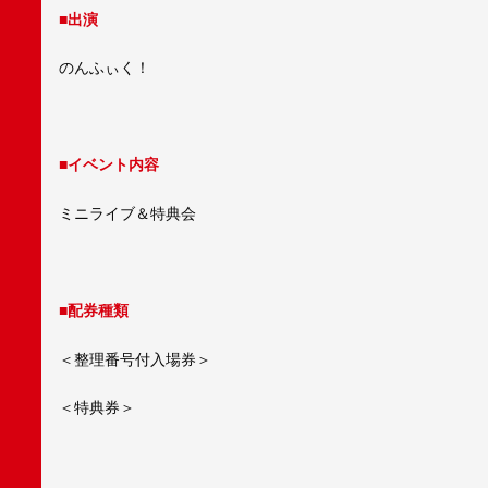
■
出演
のんふぃく！
■
イベント内容
ミニライブ＆特典会
■
配券種類
＜整理番号付入場券＞
＜特典券＞