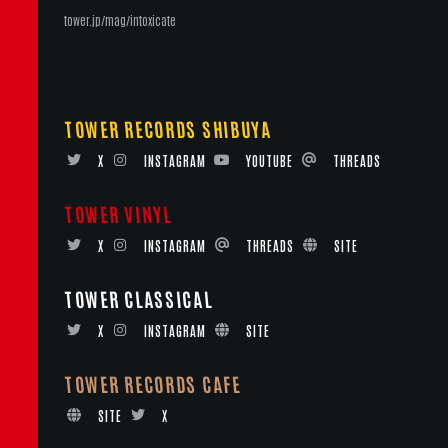
tower.jp/mag/intoxicate
TOWER RECORDS SHIBUYA
X
INSTAGRAM
YOUTUBE
THREADS
TOWER VINYL
X
INSTAGRAM
THREADS
SITE
TOWER CLASSICAL
X
INSTAGRAM
SITE
TOWER RECORDS CAFE
SITE
X