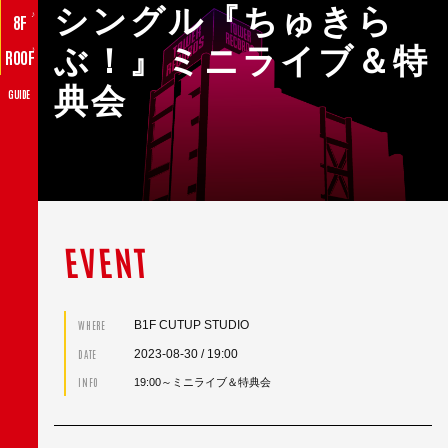
シングル『ちゅきら
♪
8F
ぶ！』ミニライブ＆特
♪
ROOF
典会
GUIDE
EVENT
B1F CUTUP STUDIO
WHERE
2023-08-30
/ 19:00
DATE
INFO
19:00～ミニライブ＆特典会