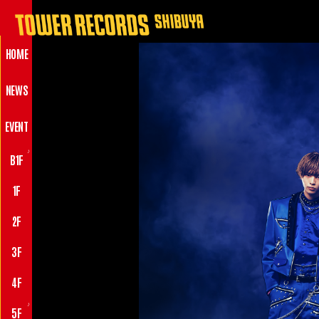
HOME
NEWS
EVENT
♪
B1F
1F
2F
3F
4F
♪
5F