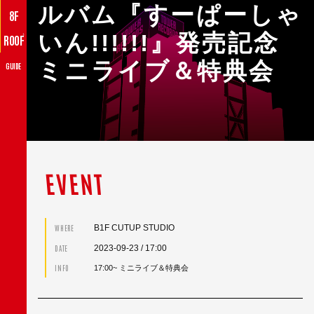
ルバム『すーぱーしゃ
8F
いん!!!!!!』発売記念
♪
ROOF
ミニライブ＆特典会
GUIDE
EVENT
B1F CUTUP STUDIO
WHERE
2023-09-23
/ 17:00
DATE
INFO
17:00~ ミニライブ＆特典会