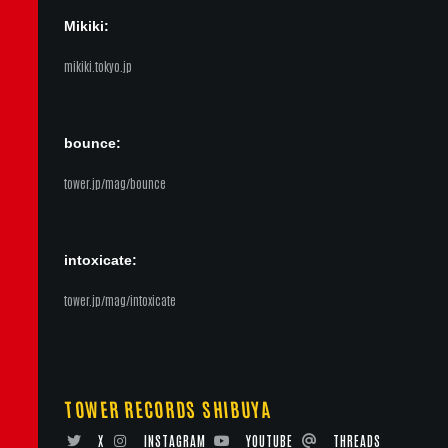
Mikiki:
mikiki.tokyo.jp
bounce:
tower.jp/mag/bounce
intoxicate:
tower.jp/mag/intoxicate
TOWER RECORDS SHIBUYA
X
INSTAGRAM
YOUTUBE
THREADS