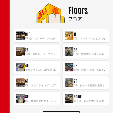
Floors
フロア
B1F
1F
B1F: 数々のアーティストが立った、インストアイベントの聖地！
1階： エンタメショップならではのイマーシブ空間
2F
3F
二階：展覧会・ポップアップストア等を開催！大型催事スペース「TOWER SPACE SHIBUYA」
三階：世界中から注目を集める〈日本のポップカルチャー〉の発信基地！
4F
5F
４階：全ての推し活を応援するフロア！
５階：熱気を体感する日本一のK-POP空間！
6F
7F
6階：スタンディング・ビアバーを新設した日本最大規模のレコード専門フロア！
7階：あらゆる音楽が集結する最多ジャンルフロア！
8F
ROOF
8階：世界最大級のクラシック音楽専門フロア！
屋上階：都会の中心で開放感あふれるルーフトップイベントスペース