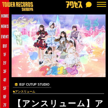
HOME
NEWS
EVENT
B1F
1F
2F
3F
4F
B1F CUTUP STUDIO
♪
5F
アンスリューム
6F
【アンスリューム】ア
7F