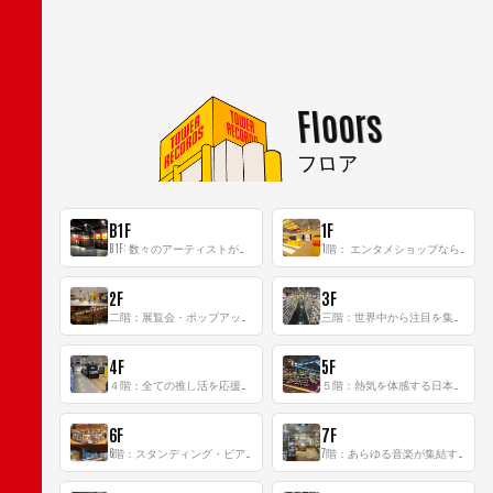
Floors
フロア
B1F
1F
B1F: 数々のアーティストが立った、インストアイベントの聖地！
1階： エンタメショップならではのイマーシブ空間
2F
3F
二階：展覧会・ポップアップストア等を開催！大型催事スペース「TOWER SPACE SHIBUYA」
三階：世界中から注目を集める〈日本のポップカルチャー〉の発信基地！
4F
5F
４階：全ての推し活を応援するフロア！
５階：熱気を体感する日本一のK-POP空間！
6F
7F
6階：スタンディング・ビアバーを新設した日本最大規模のレコード専門フロア！
7階：あらゆる音楽が集結する最多ジャンルフロア！