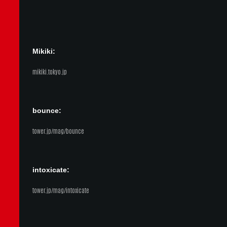
Mikiki:
mikiki.tokyo.jp
bounce:
tower.jp/mag/bounce
intoxicate:
tower.jp/mag/intoxicate