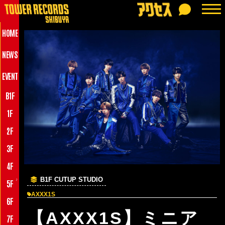
HOME
NEWS
EVENT
B1F
1F
2F
3F
4F
B1F CUTUP STUDIO
♪
5F
AXXX1S
6F
【AXXX1S】ミニア
7F