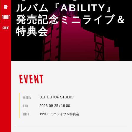
ルバム『ABILITY』
8F
♪
ROOF
発売記念ミニライブ＆
特典会
GUIDE
EVENT
B1F CUTUP STUDIO
WHERE
2023-09-25
/ 19:00
DATE
INFO
19:00~ ミニライブ＆特典会