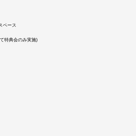
スペース
て特典会のみ実施)