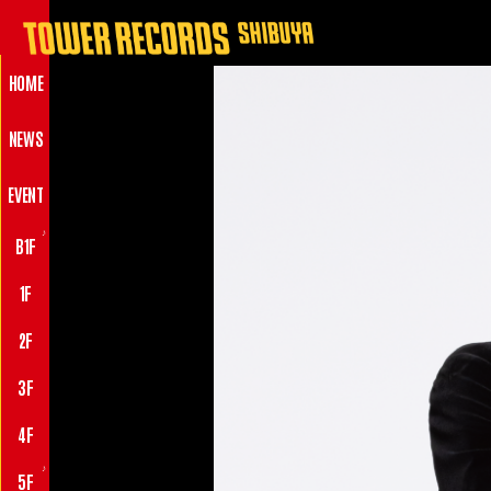
HOME
NEWS
EVENT
♪
B1F
1F
2F
3F
4F
♪
5F