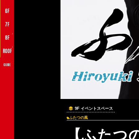
6F
7F
♪
8F
♪
ROOF
GUIDE
9F イベントスペース
ふたつの風
【ふたつ