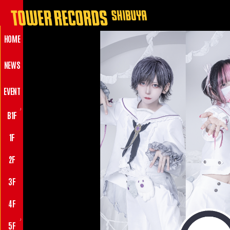
HOME
NEWS
EVENT
♪
B1F
1F
2F
3F
4F
♪
5F