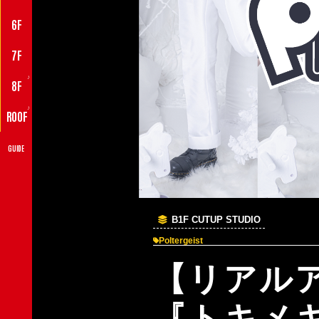
6F
7F
♪
8F
♪
ROOF
GUIDE
B1F CUTUP STUDIO
Poltergeist
【リアル
『トキメキ