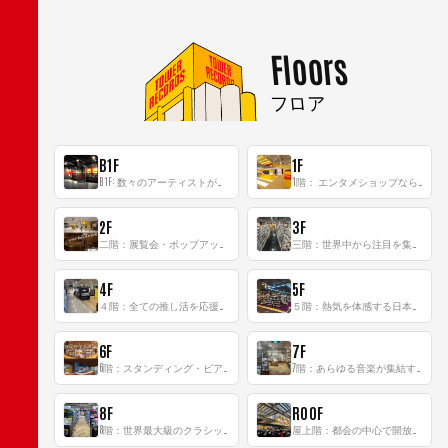
Floors
フロア
B1F
1F
B1F: 数々のアーティストが立った、インストアイベントの聖地！
1階： エンタメショップならではのイマーシブ空間
2F
3F
二階：展覧会・ポップアップストア等を開催！大型催事スペース「TOWER SPACE SHIBUYA」
三階：世界中から注目を集める〈日本のポップカルチャー〉の発信基地！
4F
5F
４階：全ての推し活を応援するフロア！
５階：熱気を体感する日本一のK-POP空間！
6F
7F
6階：スタンディング・ビアバーを新設した日本最大規模のレコード専門フロア！
7階：あらゆる音楽が集結する最多ジャンルフロア！
8F
ROOF
8階：世界最大級のクラシック音楽専門フロア！
屋上階：都会の中心で開放感あふれるルーフトップイベントスペース