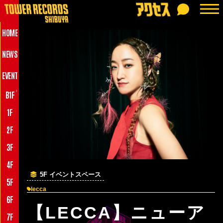
HOME
NEWS
EVENT
♪
B1F
1F
2F
3F
4F
5F イベントスペース
5F
lecca
6F
【LECCA】ニューア
7F