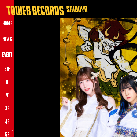
HOME
NEWS
EVENT
B1F
1F
2F
3F
4F
♪
5F