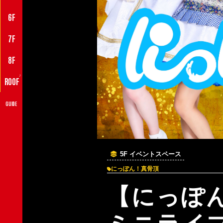
6F
7F
8F
♪
ROOF
GUIDE
5F イベントスペース
にっぽん！真骨頂
【にっぽ