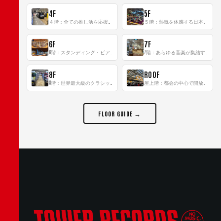
4F
5F
４階：全ての推し活を応援するフロア！
５階：熱気を体感する日本一のK-POP空間！
6F
7F
6階：スタンディング・ビアバーを新設した日本最大規模のレコード専門フロア！
7階：あらゆる音楽が集結する最多ジャンルフロア！
8F
ROOF
8階：世界最大級のクラシック音楽専門フロア！
屋上階：都会の中心で開放感あふれるルーフトップイベントスペース
FLOOR GUIDE →