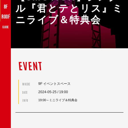
ル『君とテとリス』ミ
8F
♪
ROOF
ニライブ＆特典会
GUIDE
EVENT
9F イベントスペース
WHERE
2024-05-25
/ 19:00
DATE
INFO
19:00～ミニライブ＆特典会