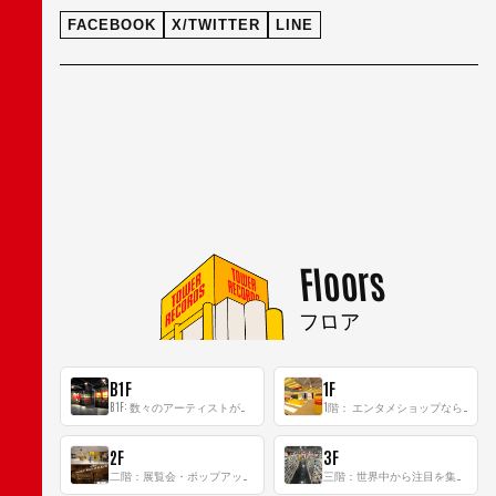
FACEBOOK
X/TWITTER
LINE
Floors
フロア
B1F
1F
B1F: 数々のアーティストが立った、インストアイベントの聖地！
1階： エンタメショップならではのイマーシブ空間
2F
3F
二階：展覧会・ポップアップストア等を開催！大型催事スペース「TOWER SPACE SHIBUYA」
三階：世界中から注目を集める〈日本のポップカルチャー〉の発信基地！