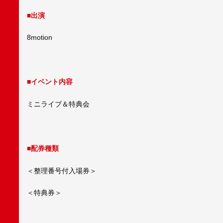
■出演
8motion
■イベント内容
ミニライブ＆特典会
■配券種類
＜整理番号付入場券＞
＜特典券＞