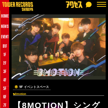
HOME
NEWS
EVENT
B1F
1F
2F
3F
4F
♪
5F
9F イベントスペース
8motion
6F
【8MOTION】シング
7F