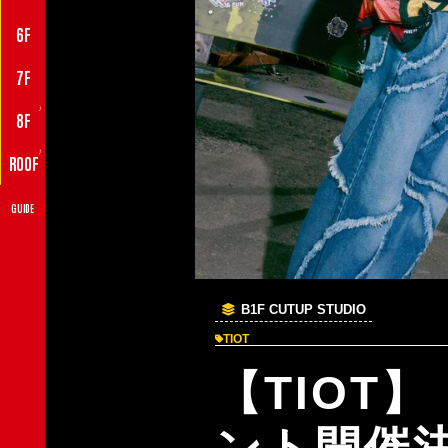
6F
7F
♪
8F
♪
ROOF
GUIDE
B1F CUTUP STUDIO
TIOT
【TIOT】
ント開催