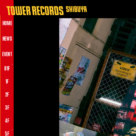
HOME
NEWS
EVENT
♪
B1F
1F
2F
3F
4F
♪
5F