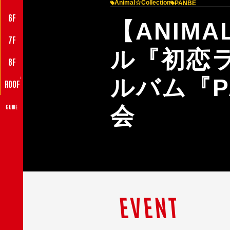
Animal☆Collection
PANBE
6F
【ANIMA
7F
ル『初恋ラ
8F
ルバム『P
♪
ROOF
会
GUIDE
EVENT