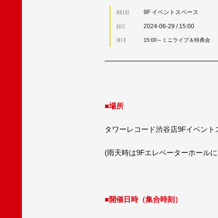
9F イベントスペース
WHERE
2024-06-29
/ 15:00
DATE
INFO
15:00～ミニライブ＆特典会
■場所
タワーレコード渋谷店9Fイベント
(雨天時は9Fエレベーターホールに
■開催日時（集合時刻）