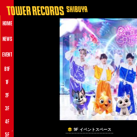
HOME
NEWS
EVENT
B1F
1F
2F
3F
4F
9F イベントスペース
♪
5F