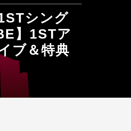
】1STシング
E】1STア
ライブ＆特典