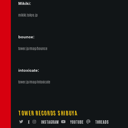
Mikiki:
mikiki.tokyo.jp
bounce:
tower.jp/mag/bounce
intoxicate:
tower.jp/mag/intoxicate
TOWER RECORDS SHIBUYA
X
INSTAGRAM
YOUTUBE
THREADS