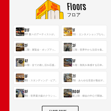
Floors
フロア
B1F
1F
B1F: 数々のアーティストが立った、インストアイベントの聖地！
1階： エンタメショップならではのイマーシブ空間
2F
3F
二階：展覧会・ポップアップストア等を開催！大型催事スペース「TOWER SPACE SHIBUYA」
三階：世界中から注目を集める〈日本のポップカルチャー〉の発信基地！
4F
5F
４階：全ての推し活を応援するフロア！
５階：熱気を体感する日本一のK-POP空間！
6F
7F
6階：スタンディング・ビアバーを新設した日本最大規模のレコード専門フロア！
7階：あらゆる音楽が集結する最多ジャンルフロア！
8F
ROOF
8階：世界最大級のクラシック音楽専門フロア！
屋上階：都会の中心で開放感あふれるルーフトップイベントスペース
FLOOR GUIDE →