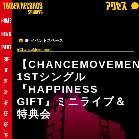
HOME
NEWS
9F イベントスペース
EVENT
ChanceMovement
B1F
【CHANCEMOVEME
1F
1STシングル
2F
『HAPPINESS
3F
GIFT』ミニライブ＆
4F
特典会
♪
5F
6F
7F