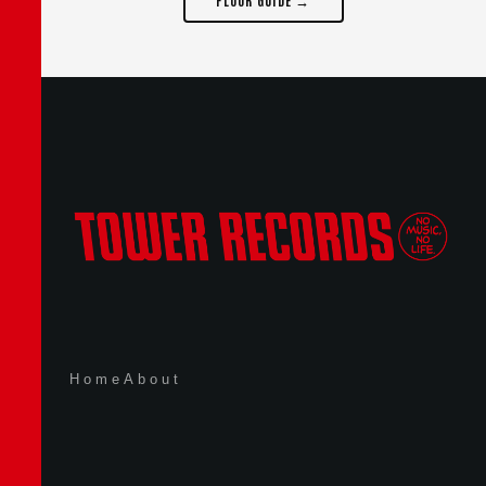
Home
About