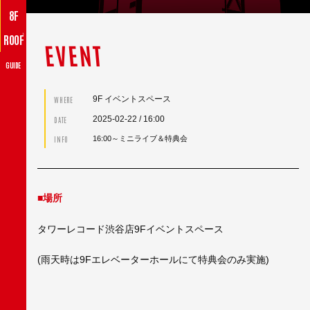
8F
♪
ROOF
EVENT
GUIDE
9F イベントスペース
WHERE
2025-02-22
/ 16:00
DATE
INFO
16:00～ミニライブ＆特典会
■場所
タワーレコード渋谷店9Fイベントスペース
(雨天時は9Fエレベーターホールにて特典会のみ実施)