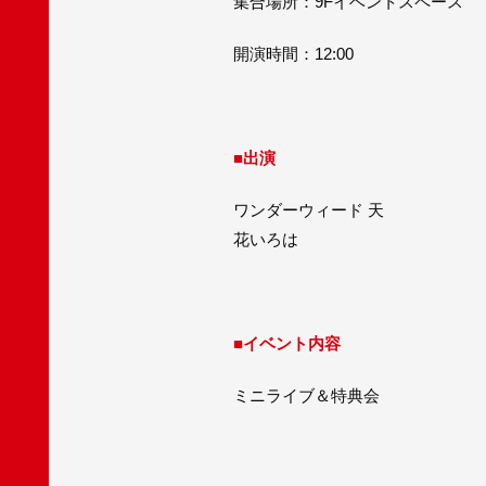
集合場所：9Fイベントスペース
開演時間：12:00
■出演
ワンダーウィード 天
花いろは
■イベント内容
ミニライブ＆特典会