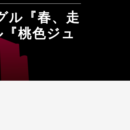
グル『春、走
ル『桃色ジュ