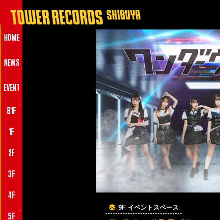
HOME
NEWS
EVENT
♪
B1F
1F
2F
3F
4F
9F イベントスペース
♪
5F