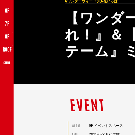
ワンダーウィード 天
花いろは
6F
【ワンダ
7F
れ！』＆
♪
8F
テーム』
♪
ROOF
GUIDE
EVENT
9F イベントスペース
WHERE
2025-02-16
/ 12:00
DATE