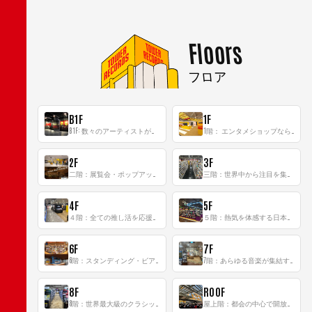
Floors
フロア
B1F
1F
B1F: 数々のアーティストが立った、インストアイベントの聖地！
1階： エンタメショップならではのイマーシブ空間
2F
3F
二階：展覧会・ポップアップストア等を開催！大型催事スペース「TOWER SPACE SHIBUYA」
三階：世界中から注目を集める〈日本のポップカルチャー〉の発信基地！
4F
5F
４階：全ての推し活を応援するフロア！
５階：熱気を体感する日本一のK-POP空間！
6F
7F
6階：スタンディング・ビアバーを新設した日本最大規模のレコード専門フロア！
7階：あらゆる音楽が集結する最多ジャンルフロア！
8F
ROOF
8階：世界最大級のクラシック音楽専門フロア！
屋上階：都会の中心で開放感あふれるルーフトップイベントスペース