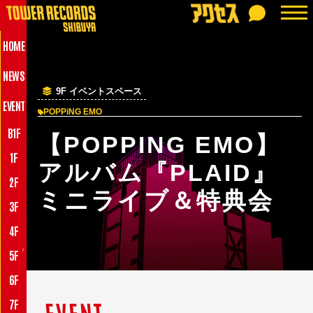
HOME
NEWS
9F イベントスペース
EVENT
POPPiNG EMO
B1F
【POPPING EMO】
1F
アルバム『PLAID』
2F
ミニライブ＆特典会
3F
4F
♪
5F
6F
7F
EVENT