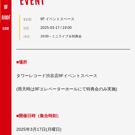
8F
♪
ROOF
9F イベントスペース
WHERE
2025-03-17
/ 19:00
DATE
GUIDE
INFO
19:00～ミニライブ＆特典会
■場所
タワーレコード渋谷店9Fイベントスペース
(雨天時は9Fエレベーターホールにて特典会のみ実施)
■開催日時（集合時刻）
2025年3月17日(月曜日)