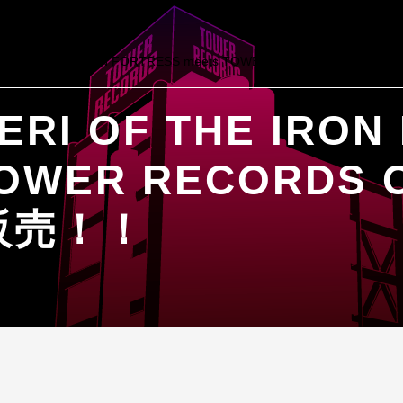
RI OF THE IRON
TOWER RECORDS
販売！！