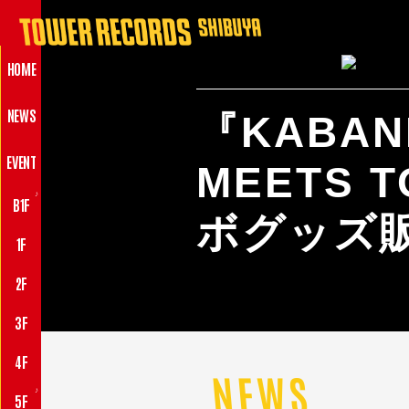
HOME
NEWS
『KABANE
EVENT
MEETS 
♪
B1F
ボグッズ
1F
2F
3F
4F
NEWS
♪
5F