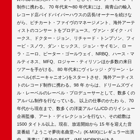
制作に携わる。 70 年代末〜80 年代末には、南⻘山の輸入
レコード店パイドパイパーハウスの店⻑/オーナーを続けな
がら、ピチカート・ファイヴのマネージメント、海外アーテ
ィストのコンサー トをプロデュース。ヴァン・ダイク・パ
ークス、ドクター・ジョン、リチャード・トンプソン、フィ
ービ・スノウ、ダン・ヒックス、ジョン・サイモン、ロ ー
ラ・ニーロ、ピーター・ゴールウェイ、NRBQ、ハース・マ
ルティネス、MFQ、ロジャー・ティリソンほか多数の来日
ツアーを手がける。 80 年代末にヴィレッジ・グリーン・レ
ーベル(ポニーキャニオン)をスタートさせ、海外アーティス
トのレコード制作に携わる。98 年 からは、ドリームズヴィ
ル・レーベルのレーベル・プロデューサーとして、数多くの
アルバム制作を行なっている。 以上の仕事のかたわ ら、70
年代から現在まで、数多くの洋楽アルバム/CD のリイシュー
企画監修、アート・ディレクションを行ない、その総数は
1500 タイトル以上。現在、放送開始から 15 年を迎えた音
楽番組『ようこそ夢街名曲堂へ!』(K-MIX)にレギュラー出演
中。 著書に「魔法の BEAT」(MF WORKS)がある。