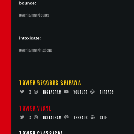
bounce:
tower.jp/mag/bounce
intoxicate:
tower.jp/mag/intoxicate
TOWER RECORDS SHIBUYA
X
INSTAGRAM
YOUTUBE
THREADS
TOWER VINYL
X
INSTAGRAM
THREADS
SITE
TOWER CLASSICAL