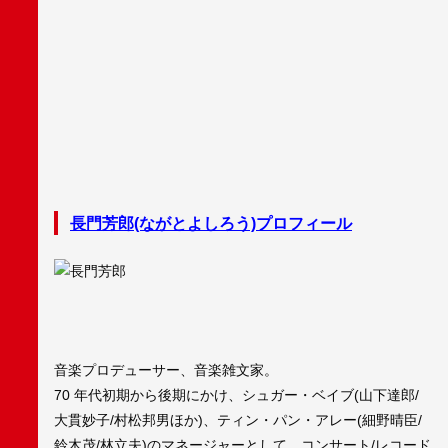
⻑門芳郎(ながとよしろう)プロフィール
音楽プロデューサー、音楽雑文家。
70 年代初期から後期にかけ、シュガー・ベイブ(山下達郎/
大貫妙子/村松邦男ほか)、ティン・パン・アレー(細野晴臣/
鈴木茂/林立夫)のマネージャーとして、コンサート/レコード