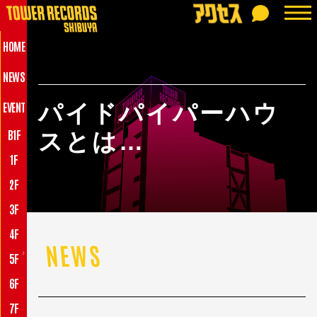
HOME
NEWS
EVENT
パイドパイパーハウ
B1F
スとは…
1F
2F
3F
4F
NEWS
♪
5F
6F
7F