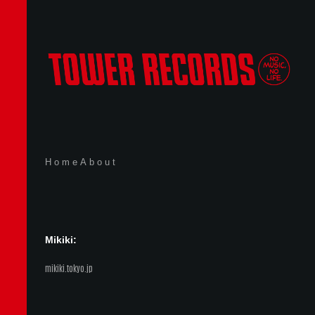
Home
About
Mikiki:
mikiki.tokyo.jp