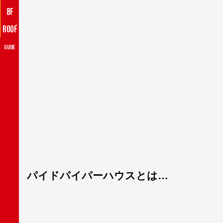
8F
♪
ROOF
GUIDE
パイドパイパーハウスとは…