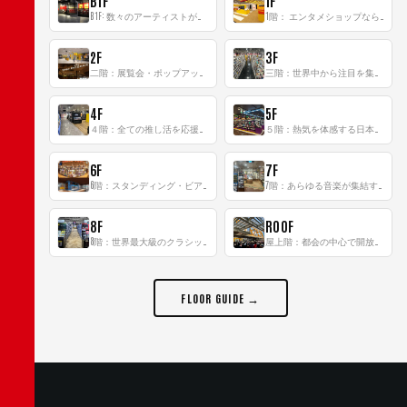
B1F
1F
B1F: 数々のアーティストが立った、インストアイベントの聖地！
1階： エンタメショップならではのイマーシブ空間
2F
3F
二階：展覧会・ポップアップストア等を開催！大型催事スペース「TOWER SPACE SHIBUYA」
三階：世界中から注目を集める〈日本のポップカルチャー〉の発信基地！
4F
5F
４階：全ての推し活を応援するフロア！
５階：熱気を体感する日本一のK-POP空間！
6F
7F
6階：スタンディング・ビアバーを新設した日本最大規模のレコード専門フロア！
7階：あらゆる音楽が集結する最多ジャンルフロア！
8F
ROOF
8階：世界最大級のクラシック音楽専門フロア！
屋上階：都会の中心で開放感あふれるルーフトップイベントスペース
FLOOR GUIDE →