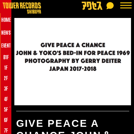
HOME
NEWS
EVENT
B1F
1F
2F
3F
4F
♪
5F
6F
GIVE PEACE A
7F