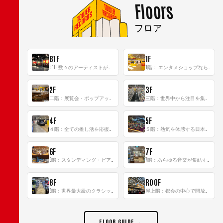
Floors
フロア
B1F
1F
B1F: 数々のアーティストが立った、インストアイベントの聖地！
1階： エンタメショップならではのイマーシブ空間
2F
3F
二階：展覧会・ポップアップストア等を開催！大型催事スペース「TOWER SPACE SHIBUYA」
三階：世界中から注目を集める〈日本のポップカルチャー〉の発信基地！
4F
5F
４階：全ての推し活を応援するフロア！
５階：熱気を体感する日本一のK-POP空間！
6F
7F
6階：スタンディング・ビアバーを新設した日本最大規模のレコード専門フロア！
7階：あらゆる音楽が集結する最多ジャンルフロア！
8F
ROOF
8階：世界最大級のクラシック音楽専門フロア！
屋上階：都会の中心で開放感あふれるルーフトップイベントスペース
FLOOR GUIDE →