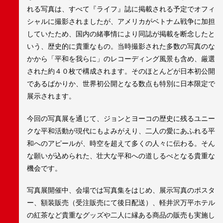
れる写真は、すべて『ライフ』誌に掲載される予定でオフィ
シャルに撮影されましたが、アメリカがベトナム戦争に加担
していたため、国内の緒事情により同誌が掲載を断念したと
いう、歴史的に貴重なもの。当時撮影された多数の写真のな
かから「平和を我らに」のレコーディング風景も含め、厳選
された約４０枚で構成されます。そのほとんどが日本初公開
であるばかりか、世界初公開となる数点も特別に日本限定で
展示されます。
今回の写真展を通じて、ジョンとヨーコの歴史に残るユニー
クな平和活動が現代にもよみがえり、二人の愛にあふれる平
和へのアピールが、時空を超えて多くの人々に伝わる。そん
な願いが込められた、壮大な平和への道しるべとなる貴重な
機会です。
写真展開催中、会場では写真集をはじめ、展示写真のポスタ
ー、額装販売（受注販売にて後日配送）、軽井沢万平ホテル
の紅茶など貴重なグッズや二人に縁ある商品の販売も実施し