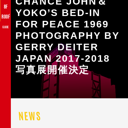
CHANCE JOHN＆
8F
YOKO’S BED-IN
♪
ROOF
FOR PEACE 1969
GUIDE
PHOTOGRAPHY BY
GERRY DEITER
JAPAN 2017-2018
写真展開催決定
NEWS