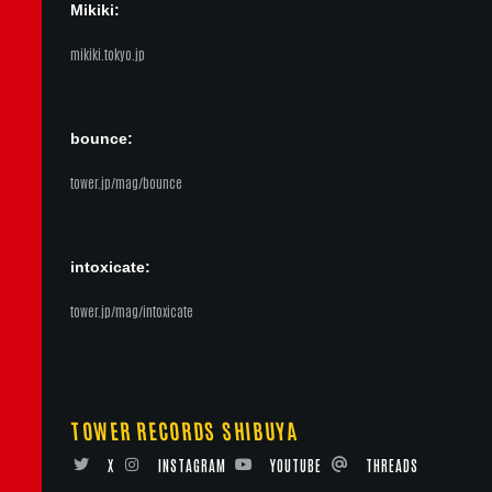
Mikiki:
mikiki.tokyo.jp
bounce:
tower.jp/mag/bounce
intoxicate:
tower.jp/mag/intoxicate
TOWER RECORDS SHIBUYA
X
INSTAGRAM
YOUTUBE
THREADS