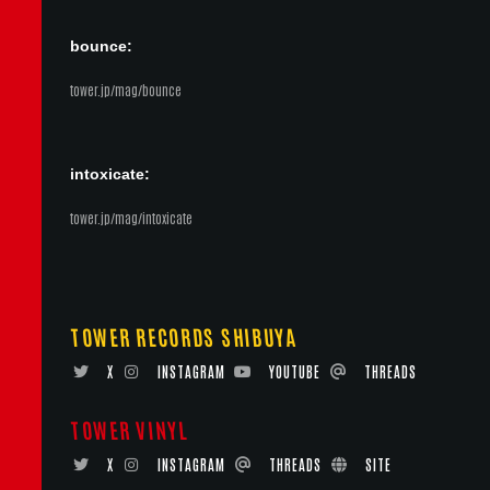
bounce:
tower.jp/mag/bounce
intoxicate:
tower.jp/mag/intoxicate
TOWER RECORDS SHIBUYA
X
INSTAGRAM
YOUTUBE
THREADS
TOWER VINYL
X
INSTAGRAM
THREADS
SITE