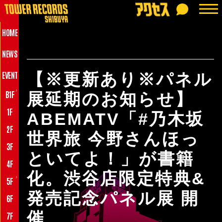
HOME
NEWS
EVENT
【※更新あり※パネル
♪
B1F
展延期のお知らせ】
1F
ABEMATV「#乃木坂
2F
世界旅 今野さんほっ
3F
といてよ！」が書籍
4F
化。渋谷店限定特典&
♪
5F
発売記念パネル展 開
6F
催
7F