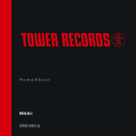
Home
About
Mikiki:
mikiki.tokyo.jp