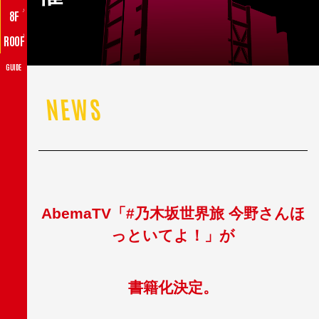
♪
8F
♪
ROOF
GUIDE
NEWS
AbemaTV
「#乃木坂世界旅 今野さんほ
っといてよ！」が
書籍化決定。