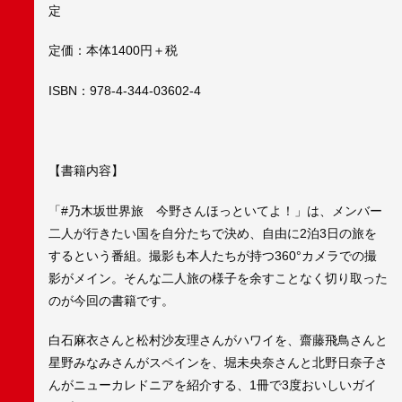
定
定価：本体1400円＋税
ISBN：978-4-344-03602-4
【書籍内容】
「#乃木坂世界旅 今野さんほっといてよ！」は、メンバー
二人が行きたい国を自分たちで決め、自由に2泊3日の旅を
するという番組。撮影も本人たちが持つ360°カメラでの撮
影がメイン。そんな二人旅の様子を余すことなく切り取った
のが今回の書籍です。
白石麻衣さんと松村沙友理さんがハワイを、齋藤飛鳥さんと
星野みなみさんがスペインを、堀未央奈さんと北野日奈子さ
んがニューカレドニアを紹介する、1冊で3度おいしいガイ