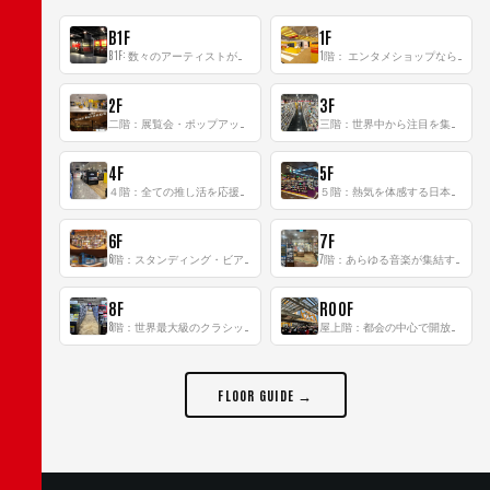
B1F
1F
B1F: 数々のアーティストが立った、インストアイベントの聖地！
1階： エンタメショップならではのイマーシブ空間
2F
3F
二階：展覧会・ポップアップストア等を開催！大型催事スペース「TOWER SPACE SHIBUYA」
三階：世界中から注目を集める〈日本のポップカルチャー〉の発信基地！
4F
5F
４階：全ての推し活を応援するフロア！
５階：熱気を体感する日本一のK-POP空間！
6F
7F
6階：スタンディング・ビアバーを新設した日本最大規模のレコード専門フロア！
7階：あらゆる音楽が集結する最多ジャンルフロア！
8F
ROOF
8階：世界最大級のクラシック音楽専門フロア！
屋上階：都会の中心で開放感あふれるルーフトップイベントスペース
FLOOR GUIDE →