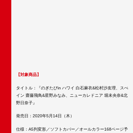
【対象商品】
タイトル：『のぎたびin ハワイ 白石麻衣&松村沙友理、スぺ
イン 齋藤飛鳥&星野みなみ、ニューカレドニア 堀未央奈&北
野日奈子』
発売日：2020年5月14日（木）
仕様：A5判変形／ソフトカバー／オールカラー168ページ予