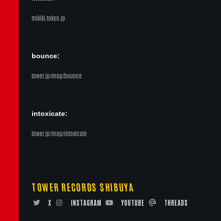
mikiki.tokyo.jp
bounce:
tower.jp/mag/bounce
intoxicate:
tower.jp/mag/intoxicate
TOWER RECORDS SHIBUYA
X
INSTAGRAM
YOUTUBE
THREADS