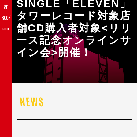
SINGLE「ELEVEN」
8F
タワーレコード対象店
♪
ROOF
舗CD購入者対象<リリ
GUIDE
ース記念オンラインサ
イン会>開催！
NEWS