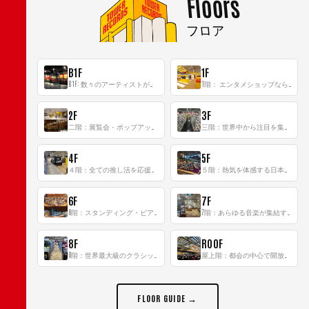
Floors
フロア
B1F
1F
B1F: 数々のアーティストが立った、インストアイベントの聖地！
1階： エンタメショップならではのイマーシブ空間
2F
3F
二階：展覧会・ポップアップストア等を開催！大型催事スペース「TOWER SPACE SHIBUYA」
三階：世界中から注目を集める〈日本のポップカルチャー〉の発信基地！
4F
5F
４階：全ての推し活を応援するフロア！
５階：熱気を体感する日本一のK-POP空間！
6F
7F
6階：スタンディング・ビアバーを新設した日本最大規模のレコード専門フロア！
7階：あらゆる音楽が集結する最多ジャンルフロア！
8F
ROOF
8階：世界最大級のクラシック音楽専門フロア！
屋上階：都会の中心で開放感あふれるルーフトップイベントスペース
FLOOR GUIDE →