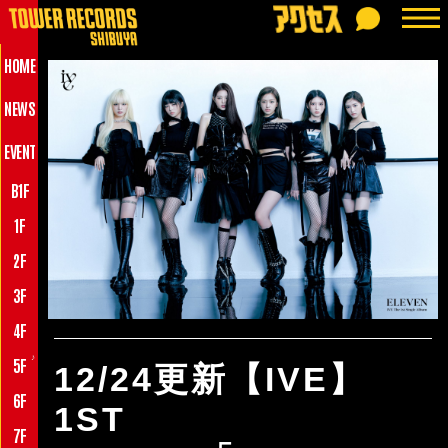
HOME
NEWS
EVENT
B1F
1F
2F
3F
4F
♪
5F
12/24更新【IVE】
6F
1ST
7F