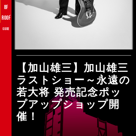
8F
♪
ROOF
GUIDE
【加山雄三】加山雄三
ラストショー～永遠の
若大将 発売記念ポッ
プアップショップ開
催！