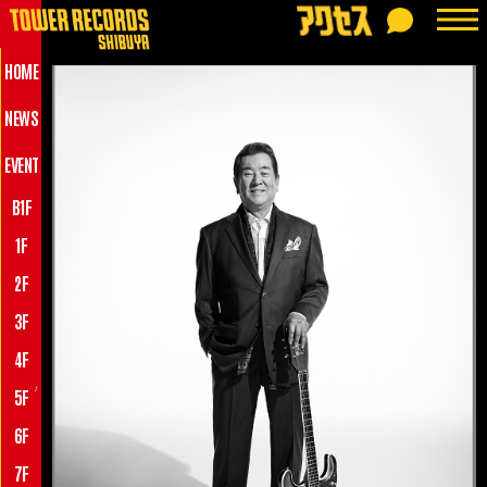
HOME
NEWS
EVENT
B1F
1F
2F
3F
4F
♪
5F
6F
7F