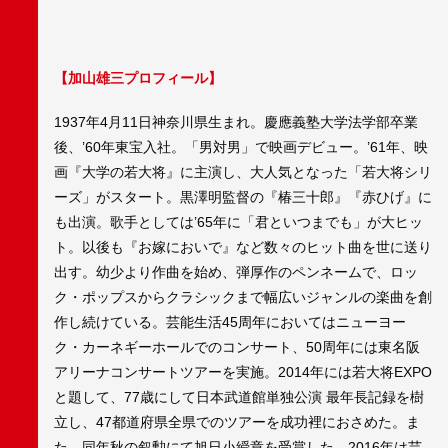
【加山雄三プロフィール】
1937年4月11日神奈川県生まれ。慶應義塾大学法学部卒業
後、’60年東宝入社。「男対男」で映画デビュー。’61年、映
画『大学の若大将』に主演し、大人気となった「若大将シリ
ーズ」がスタート。黒澤明監督の『椿三十郎』『赤ひげ』に
も出演。歌手としては’65年に「君といつまでも」が大ヒッ
ト。以後も『お嫁においで』など数々のヒット曲を世に送り
出す。幼少より作曲を始め、弾厚作のペンネームで、ロッ
ク・ポップスからクラシックまで幅広いジャンルの楽曲を創
作し続けている。芸能生活45周年においてはニューヨー
ク・カーネギーホールでのコンサート、50周年には東名阪
アリーナコンサートツアーを実施。2014年には若大将EXPO
と題して、77歳にして日本武道館単独公演 最年長記録を樹
立し、47都道府県全県でのツアーを成功裡におさめた。ま
た、同年秋の叙勲にて旭日小綬章を受賞した。2016年は芸