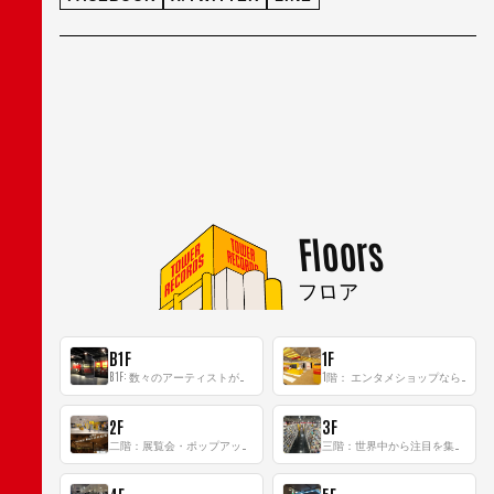
Floors
フロア
B1F
1F
B1F: 数々のアーティストが立った、インストアイベントの聖地！
1階： エンタメショップならではのイマーシブ空間
2F
3F
二階：展覧会・ポップアップストア等を開催！大型催事スペース「TOWER SPACE SHIBUYA」
三階：世界中から注目を集める〈日本のポップカルチャー〉の発信基地！