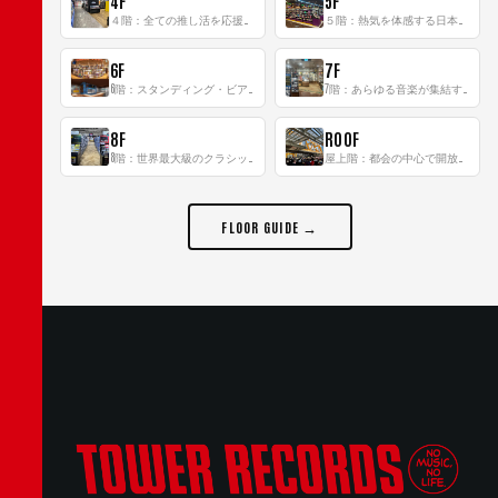
4F
5F
４階：全ての推し活を応援するフロア！
５階：熱気を体感する日本一のK-POP空間！
6F
7F
6階：スタンディング・ビアバーを新設した日本最大規模のレコード専門フロア！
7階：あらゆる音楽が集結する最多ジャンルフロア！
8F
ROOF
8階：世界最大級のクラシック音楽専門フロア！
屋上階：都会の中心で開放感あふれるルーフトップイベントスペース
FLOOR GUIDE →