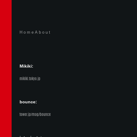
Home
About
Mikiki:
mikiki.tokyo.jp
bounce:
tower.jp/mag/bounce