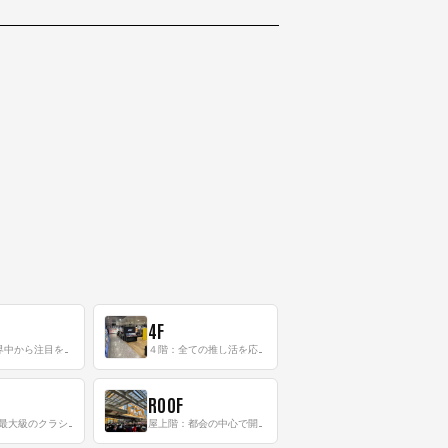
4F
三階：世界中から注目を集める〈日本のポップカルチャー〉の発信基地！
４階：全ての推し活を応援するフロア！
ROOF
8階：世界最大級のクラシック音楽専門フロア！
屋上階：都会の中心で開放感あふれるルーフトップイベントスペース