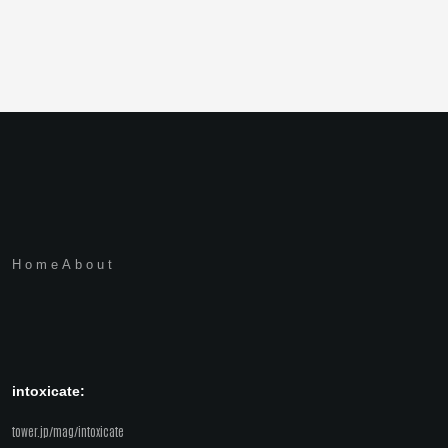
Home
About
intoxicate:
tower.jp/mag/intoxicate