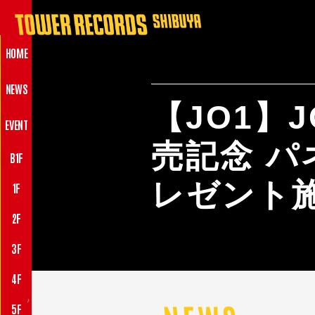
HOME
NEWS
【JO1】J
EVENT
売記念 
B1F
レゼント
1F
2F
3F
4F
♪
5F