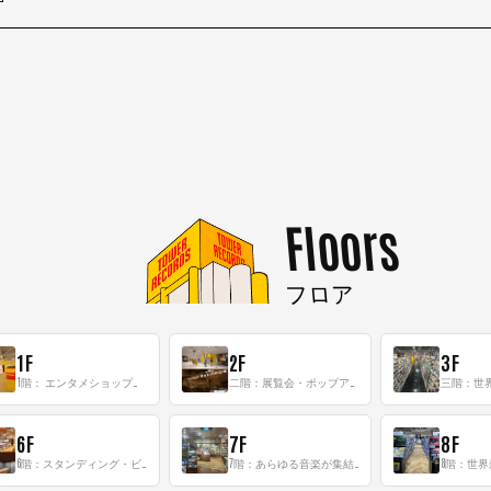
Floors
フロア
1F
2F
3F
1階： エンタメショップならではのイマーシブ空間
二階：展覧会・ポップアップストア等を開催！大型催事スペース「TOWER SPACE SHIBUYA」
6F
7F
8F
6階：スタンディング・ビアバーを新設した日本最大規模のレコード専門フロア！
7階：あらゆる音楽が集結する最多ジャンルフロア！