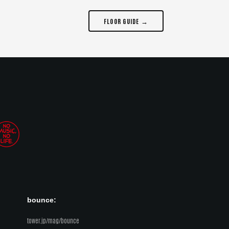
FLOOR GUIDE →
bounce:
tower.jp/mag/bounce