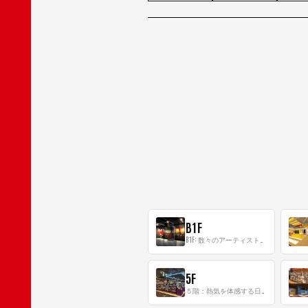
B1F
B1F: 数々のアーティストが立った、インストアイベントの聖地！
5F
５階：熱気を体感する日本一のK-POP空間！