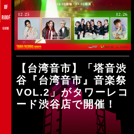
8F
♪
ROOF
GUIDE
【台湾音市】「塔音渋
谷『台湾音市』音楽祭
VOL.2」がタワーレコ
ード渋谷店で開催！