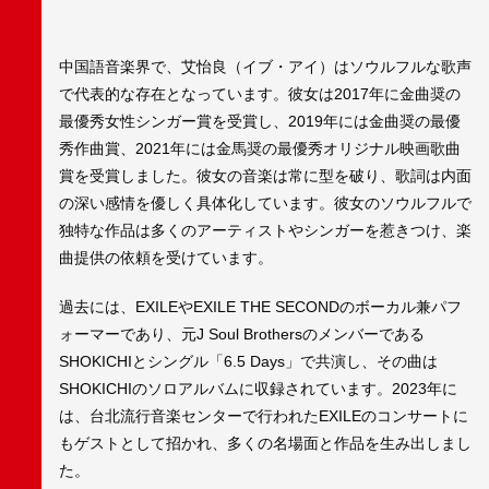
中国語音楽界で、艾怡良（イブ・アイ）はソウルフルな歌声
で代表的な存在となっています。彼女は2017年に金曲奨の
最優秀女性シンガー賞を受賞し、2019年には金曲奨の最優
秀作曲賞、2021年には金馬奨の最優秀オリジナル映画歌曲
賞を受賞しました。彼女の音楽は常に型を破り、歌詞は内面
の深い感情を優しく具体化しています。彼女のソウルフルで
独特な作品は多くのアーティストやシンガーを惹きつけ、楽
曲提供の依頼を受けています。
過去には、EXILEやEXILE THE SECONDのボーカル兼パフ
ォーマーであり、元J Soul Brothersのメンバーである
SHOKICHIとシングル「6.5 Days」で共演し、その曲は
SHOKICHIのソロアルバムに収録されています。2023年に
は、台北流行音楽センターで行われたEXILEのコンサートに
もゲストとして招かれ、多くの名場面と作品を生み出しまし
た。