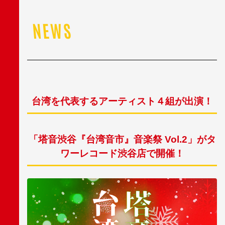
NEWS
台湾を代表するアーティスト４組が出演！
「塔音渋谷『台湾音市』音楽祭 Vol.2」がタ
ワーレコード渋谷店で開催！