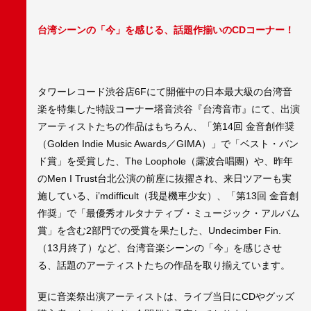
台湾シーンの「今」を感じる、話題作揃いのCDコーナー！
タワーレコード渋谷店6Fにて開催中の日本最大級の台湾音
楽を特集した特設コーナー塔音渋谷『台湾音市』にて、出演
アーティストたちの作品はもちろん、「第14回 金音創作奨
（Golden Indie Music Awards／GIMA）」で「ベスト・バン
ド賞」を受賞した、The Loophole（露波合唱團）や、昨年
のMen I Trust台北公演の前座に抜擢され、来日ツアーも実
施している、i’mdifficult（我是機車少女）、「第13回 金音創
作奨」で「最優秀オルタナティブ・ミュージック・アルバム
賞」を含む2部門での受賞を果たした、Undecimber Fin.
（13月終了）など、台湾音楽シーンの「今」を感じさせ
る、話題のアーティストたちの作品を取り揃えています。
更に音楽祭出演アーティストは、ライブ当日にCDやグッズ