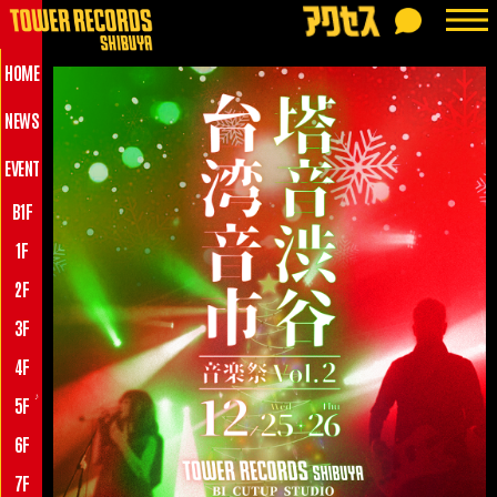
HOME
NEWS
EVENT
B1F
1F
2F
3F
4F
♪
5F
6F
7F