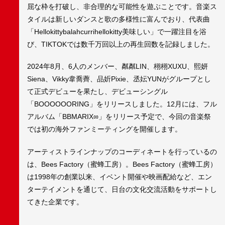
屈な枠を打破し、非合理的な可能性を遊ぶことです。音楽ス
タイルは新しいダンスと歌の多様性に富んでおり、代表曲
「Hellokittybalahcurrihellokitty美味しい」で一躍注目を浴
び、TIKTOKでは数千万回以上の再生回数を記録しました。
2024年8月、6人のメンバー、粼粼LIN、栩栩XUXU、熙妍
Siena、Vikky韋喬薺、品妡Pixie、丞妘YUNがグループとし
て正式デビューを果たし、デビューシングル
「BOOOOOORING」をリリースしました。12月には、フル
アルバム「BBMARIX∞」をリリース予定で、今回の音楽祭
では初の海外ファンミーティングを開催します。
アーティストラインナップのコーディネートを行っているの
は、Bees Factory（蜜蜂工房）。Bees Factory（蜜蜂工房）
は1998年の創業以来、イベント開催や映画配給など、エン
ターテイメントを通じて、日台の文化交流活動をサポートし
てきた企業です。