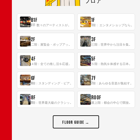
B1F
1F
B1F: 数々のアーティストが立った、インストアイベントの聖地！
1階： エンタメショップならではのイマーシブ空間
2F
3F
二階：展覧会・ポップアップストア等を開催！大型催事スペース「TOWER SPACE SHIBUYA」
三階：世界中から注目を集める〈日本のポップカルチャー〉の発信基地！
4F
5F
４階：全ての推し活を応援するフロア！
５階：熱気を体感する日本一のK-POP空間！
6F
7F
6階：スタンディング・ビアバーを新設した日本最大規模のレコード専門フロア！
7階：あらゆる音楽が集結する最多ジャンルフロア！
8F
ROOF
8階：世界最大級のクラシック音楽専門フロア！
屋上階：都会の中心で開放感あふれるルーフトップイベントスペース
FLOOR GUIDE →