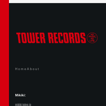
Home
About
Mikiki:
mikiki.tokyo.jp