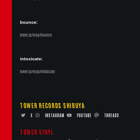
bounce:
tower.jp/mag/bounce
intoxicate:
tower.jp/mag/intoxicate
TOWER RECORDS SHIBUYA
X
INSTAGRAM
YOUTUBE
THREADS
TOWER VINYL