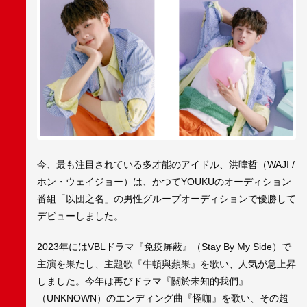
今、最も注目されている多才能のアイドル、洪暐哲（WAJI /
ホン・ウェイジョー）は、かつてYOUKUのオーディション
番組「以団之名」の男性グループオーディションで優勝して
デビューしました。
2023年にはVBLドラマ『免疫屏蔽』（Stay By My Side）で
主演を果たし、主題歌『牛頓與蘋果』を歌い、人気が急上昇
しました。今年は再びドラマ『關於未知的我們』
（UNKNOWN）のエンディング曲『怪咖』を歌い、その超