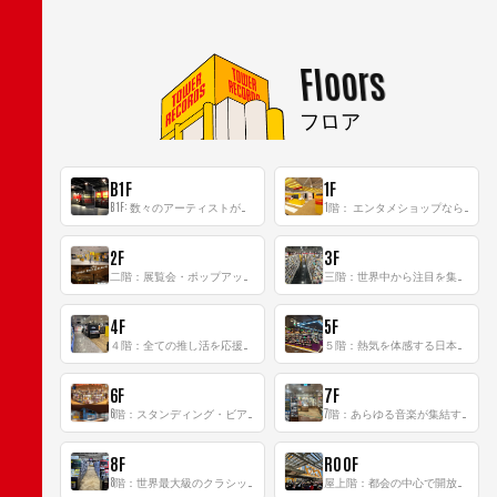
Floors
フロア
B1F
1F
B1F: 数々のアーティストが立った、インストアイベントの聖地！
1階： エンタメショップならではのイマーシブ空間
2F
3F
二階：展覧会・ポップアップストア等を開催！大型催事スペース「TOWER SPACE SHIBUYA」
三階：世界中から注目を集める〈日本のポップカルチャー〉の発信基地！
4F
5F
４階：全ての推し活を応援するフロア！
５階：熱気を体感する日本一のK-POP空間！
6F
7F
6階：スタンディング・ビアバーを新設した日本最大規模のレコード専門フロア！
7階：あらゆる音楽が集結する最多ジャンルフロア！
8F
ROOF
8階：世界最大級のクラシック音楽専門フロア！
屋上階：都会の中心で開放感あふれるルーフトップイベントスペース