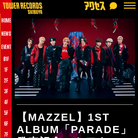
HOME
NEWS
EVENT
B1F
1F
2F
3F
4F
♪
5F
【MAZZEL】1ST
6F
ALBUM「PARADE」
7F