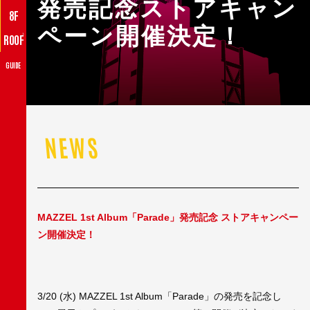
発売記念ストアキャン
8F
ペーン開催決定！
♪
ROOF
GUIDE
NEWS
MAZZEL 1st Album「Parade」発売記念 ストアキャンペー
ン開催決定！
3/20 (水) MAZZEL 1st Album「Parade」の発売を記念し