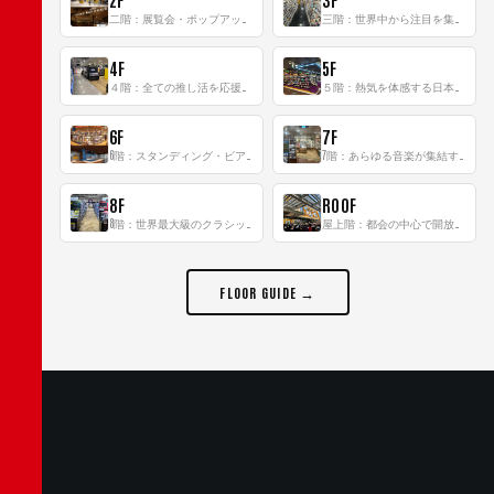
二階：展覧会・ポップアップストア等を開催！大型催事スペース「TOWER SPACE SHIBUYA」
三階：世界中から注目を集める〈日本のポップカルチャー〉の発信基地！
4F
5F
４階：全ての推し活を応援するフロア！
５階：熱気を体感する日本一のK-POP空間！
6F
7F
6階：スタンディング・ビアバーを新設した日本最大規模のレコード専門フロア！
7階：あらゆる音楽が集結する最多ジャンルフロア！
8F
ROOF
8階：世界最大級のクラシック音楽専門フロア！
屋上階：都会の中心で開放感あふれるルーフトップイベントスペース
FLOOR GUIDE →