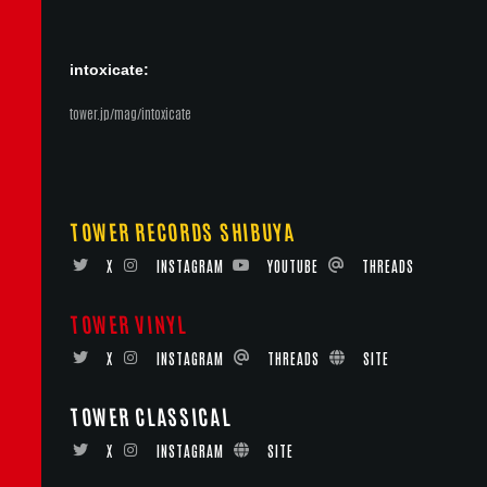
intoxicate:
tower.jp/mag/intoxicate
TOWER RECORDS SHIBUYA
X
INSTAGRAM
YOUTUBE
THREADS
TOWER VINYL
X
INSTAGRAM
THREADS
SITE
TOWER CLASSICAL
X
INSTAGRAM
SITE