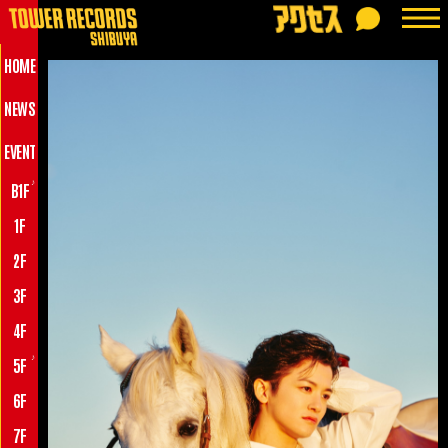
HOME
NEWS
EVENT
♪
B1F
1F
2F
3F
4F
♪
5F
6F
7F