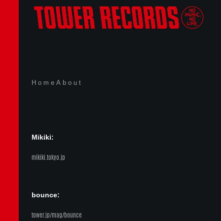
Home
About
Mikiki:
mikiki.tokyo.jp
bounce:
tower.jp/mag/bounce