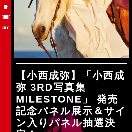
♪
8F
♪
ROOF
GUIDE
【小西成弥】「小西成
弥 3RD写真集
MILESTONE」 発売
記念パネル展示＆サイ
ン入りパネル抽選決