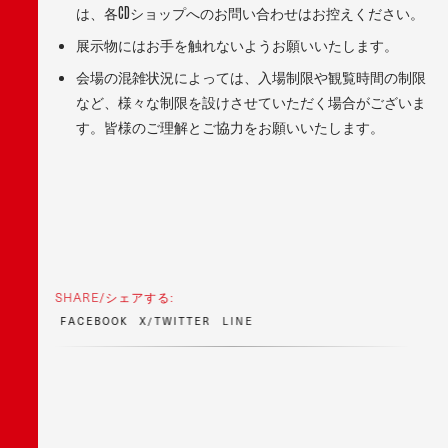
は、各CDショップへのお問い合わせはお控えください。
展示物にはお手を触れないようお願いいたします。
会場の混雑状況によっては、入場制限や観覧時間の制限
など、様々な制限を設けさせていただく場合がございま
す。皆様のご理解とご協力をお願いいたします。
SHARE/シェアする:
F
A
C
E
B
O
O
K
X
/
T
W
I
T
T
E
R
L
I
N
E