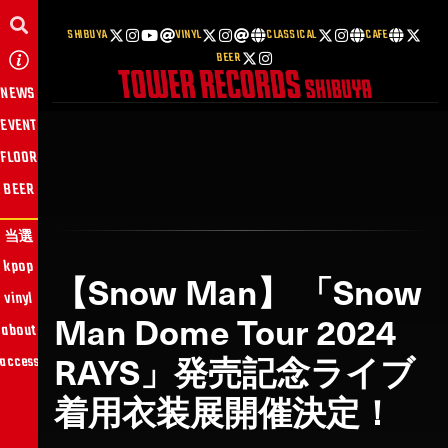
SHIBUYA
VINYL
CLASSICAL
CAFE
BEER
NEWS
EVENT
FLOOR
BEER
当選
kpop
【Snow Man】 「Snow
vinyl
Man Dome Tour 2024
about
RAYS」発売記念ライブ
access
着用衣装展開催決定！