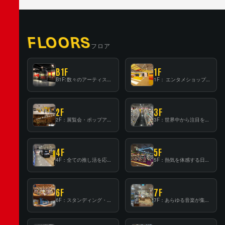
FLOORS
フロア
B1F
1F
B1F: 数々のアーティストが立った、インストアイベントの聖地！
1F： エンタメショップならではのイマーシブ空間
2F
3F
2F：展覧会・ポップアップストア等を開催！大型催事スペース「TOWER SPACE SHIBUYA」
3F：世界中から注目を集める〈日本のポップカルチャー〉の発信基地！
4F
5F
4F：全ての推し活を応援するフロア！
5F：熱気を体感する日本一のK-POP空間！
6F
7F
6F：スタンディング・ビアバーを新設した日本最大規模のレコード専門フロア！
7F：あらゆる音楽が集結する最多ジャンルフロア！