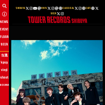
SHIBUYA
VINYL
CLASSICAL
CAFE
BEER
NEWS
EVENT
FLOOR
BEER
当選
kpop
vinyl
about
access