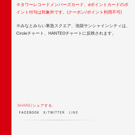
※タワーレコードメンバーズカード、dポイントカードのポ
イント付与は対象外です。(クーポン/ポイント利用不可)
※みなとみらい東急スクエア、池袋サンシャインシティは、
Circleチャート、HANTEOチャートに反映されます。
SHARE/シェアする:
F
A
C
E
B
O
O
K
X
/
T
W
I
T
T
E
R
L
I
N
E