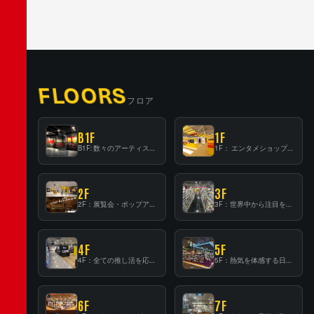
FLOORS
フロア
B1F
1F
B1F: 数々のアーティストが立った、インストアイベントの聖地！
1F： エンタメショップならではのイマーシブ空間
2F
3F
2F：展覧会・ポップアップストア等を開催！大型催事スペース「TOWER SPACE SHIBUYA」
3F：世界中から注目を集める〈日本のポップカルチャー〉の発信基地！
4F
5F
4F：全ての推し活を応援するフロア！
5F：熱気を体感する日本一のK-POP空間！
6F
7F