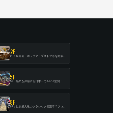
2F
2F：展覧会・ポップアップストア等を開催！大型催事スペース「TOWER SPACE SHIBUYA」
5F
5F：熱気を体感する日本一のK-POP空間！
8F
8F：世界最大級のクラシック音楽専門フロア！