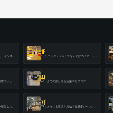
1F
B1F: 数々のアーティストが立った、インストアイベントの聖地！
1F： エンタメショップならではのイマーシブ空間
4F
3F：世界中から注目を集める〈日本のポップカルチャー〉の発信基地！
4F：全ての推し活を応援するフロア！
7F
6F：スタンディング・ビアバーを新設した日本最大規模のレコード専門フロア！
7F：あらゆる音楽が集結する最多ジャンルフロア！