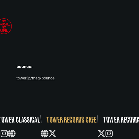
bounce:
tower.jp/mag/bounce
TOWER CLASSICAL
TOWER RECORDS CAFE
TOWER RECORD