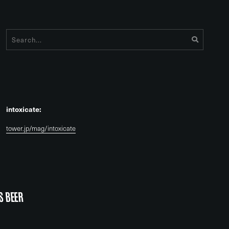
intoxicate:
tower.jp/mag/intoxicate
S BEER