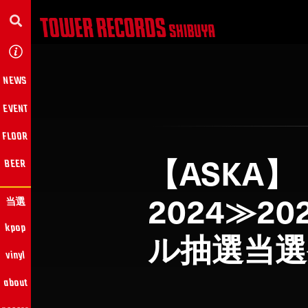
NEWS
EVENT
FLOOR
【ASKA】『
BEER
2024≫20
当選
kpop
ル抽選当選
vinyl
about