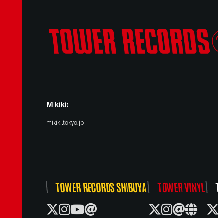
Mikiki:
mikiki.tokyo.jp
TOWER RECORDS SHIBUYA
TOWER VINYL