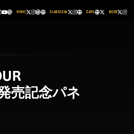
VINYL
CLASSICAL
CAFE
BEER
OUR
 !?』発売記念パネ