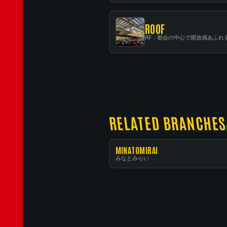
ROOF
RELATED BRANCHES
MINATOMIRAI
みなとみらい