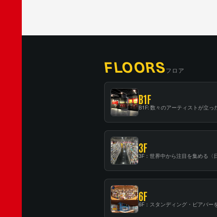
FLOORS
フロア
B1F
3F
6F