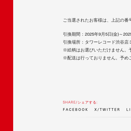
ご当選されたお客様は、上記の番
引換期間：2025年9月5日(金)～202
引換場所：タワーレコード渋谷店 
※絵柄はお選びいただけません。
※配送は行っておりません。予め
SHARE/シェアする:
F
A
C
E
B
O
O
K
X
/
T
W
I
T
T
E
R
L
I