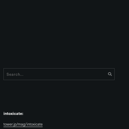
intoxicate:
tower.jp/mag/intoxicate