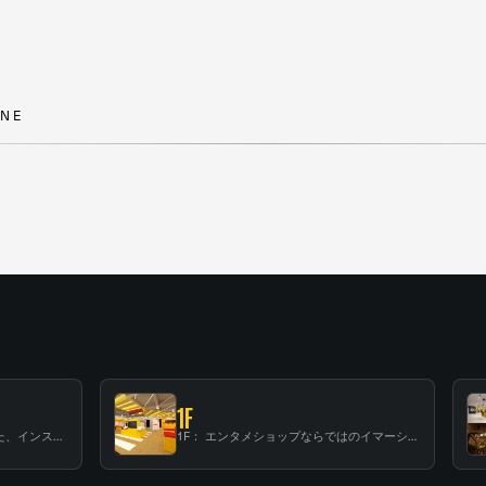
N
E
1F
B1F: 数々のアーティストが立った、インストアイベントの聖地！
1F： エンタメショップならではのイマーシブ空間