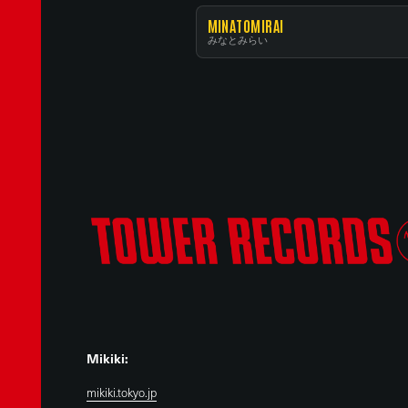
MINATOMIRAI
みなとみらい
Mikiki:
mikiki.tokyo.jp