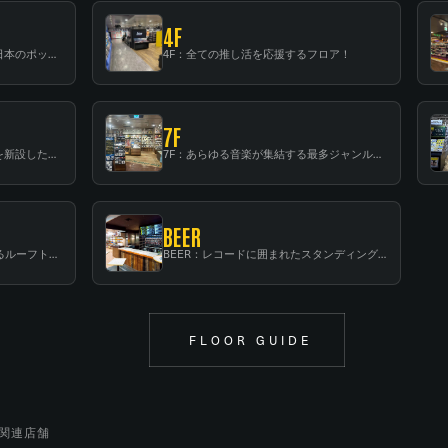
4F
3F：世界中から注目を集める〈日本のポップカルチャー〉の発信基地！
4F：全ての推し活を応援するフロア！
7F
6F：スタンディング・ビアバーを新設した日本最大規模のレコード専門フロア！
7F：あらゆる音楽が集結する最多ジャンルフロア！
BEER
RF：都会の中心で開放感あふれるルーフトップイベントスペース
BEER：レコードに囲まれたスタンディングバー
FLOOR GUIDE
関連店舗