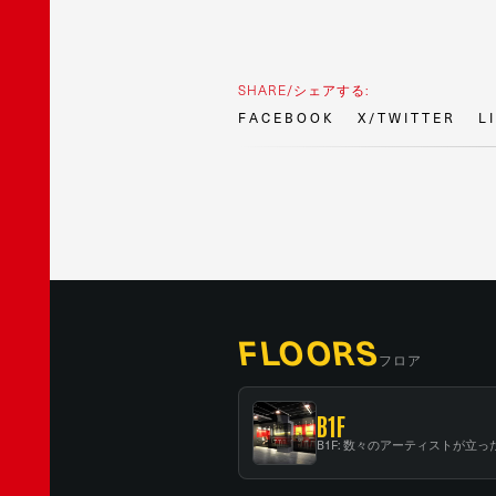
SHARE/シェアする:
F
A
C
E
B
O
O
K
X
/
T
W
I
T
T
E
R
L
I
FLOORS
フロア
B1F