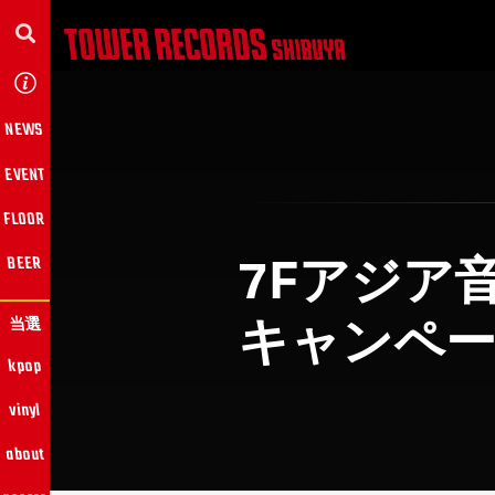
NEWS
EVENT
FLOOR
7Fアジア
BEER
キャンペー
当選
kpop
vinyl
about