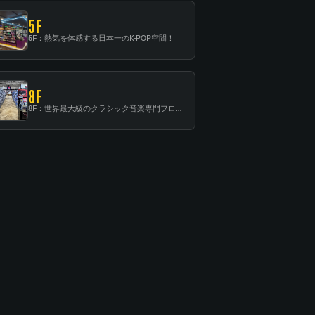
5F
5F：熱気を体感する日本一のK-POP空間！
8F
8F：世界最大級のクラシック音楽専門フロア！