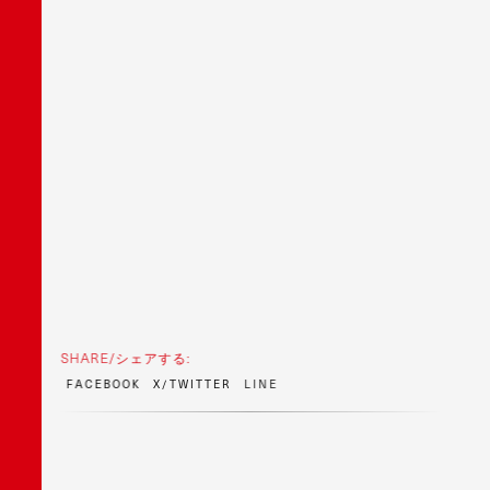
SHARE/シェアする:
F
A
C
E
B
O
O
K
X
/
T
W
I
T
T
E
R
L
I
N
E