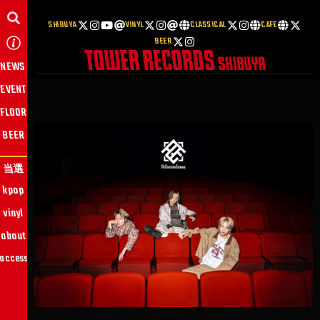
SHIBUYA
VINYL
CLASSICAL
CAFE
BEER
NEWS
EVENT
FLOOR
BEER
当選
kpop
vinyl
about
access