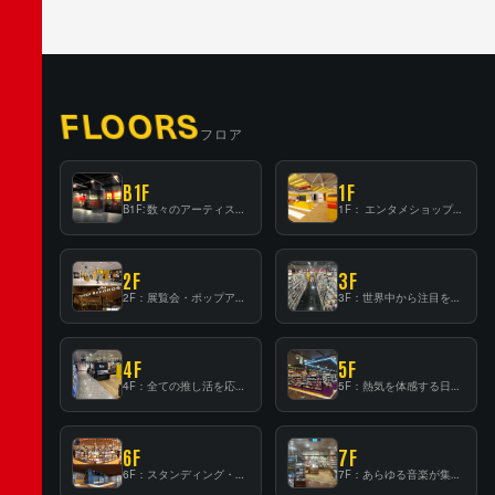
FLOORS
フロア
B1F
1F
B1F: 数々のアーティストが立った、インストアイベントの聖地！
1F： エンタメショップならではのイマーシブ空間
2F
3F
2F：展覧会・ポップアップストア等を開催！大型催事スペース「TOWER SPACE SHIBUYA」
3F：世界中から注目を集める〈日本のポップカルチャー〉の発信基地！
4F
5F
4F：全ての推し活を応援するフロア！
5F：熱気を体感する日本一のK-POP空間！
6F
7F
6F：スタンディング・ビアバーを新設した日本最大規模のレコード専門フロア！
7F：あらゆる音楽が集結する最多ジャンルフロア！