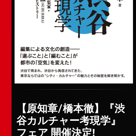
【原知章/橋本徹】『渋
谷カルチャー考現学』
フェア 開催決定!