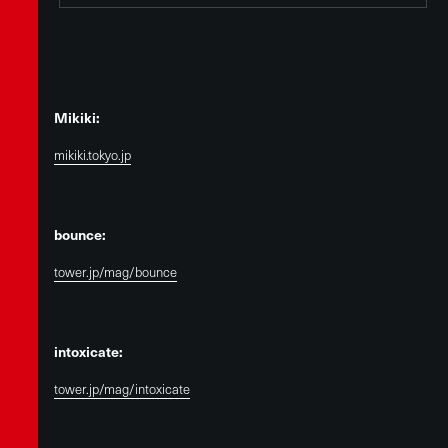
Mikiki:
mikiki.tokyo.jp
bounce:
tower.jp/mag/bounce
intoxicate:
tower.jp/mag/intoxicate