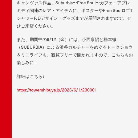
キャンヴァス作品、Suburbia〜Free Soul〜カフェ・アプレ
ミディ関連のレア・アイテムに、ポスターやFree SoulロゴT
シャツ～FJDデザイン・グッズまでが展開されますので、ぜ
ひご来店ください。
また、期間中の6/12（金）には、小西康陽と橋本徹
（SUBURBIA）による渋谷カルチャーをめぐるトークショウ
＆ミニライブも、観覧フリーで開かれますので、こちらもお
楽しみに！
詳細はこちら↓
https://towershibuya.jp/2026/6/1/230001