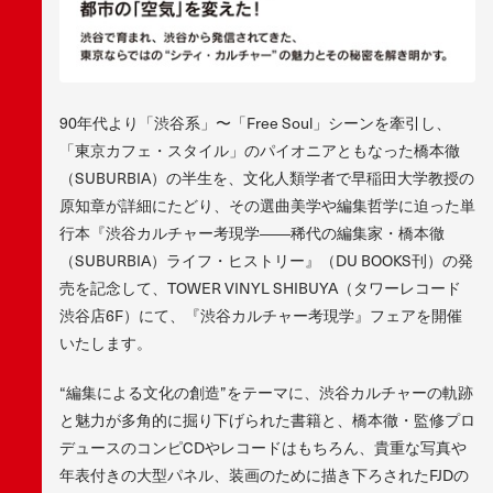
90年代より「渋谷系」〜「Free Soul」シーンを牽引し、
「東京カフェ・スタイル」のパイオニアともなった橋本徹
（SUBURBIA）の半生を、文化人類学者で早稲田大学教授の
原知章が詳細にたどり、その選曲美学や編集哲学に迫った単
行本『渋谷カルチャー考現学――稀代の編集家・橋本徹
（SUBURBIA）ライフ・ヒストリー』（DU BOOKS刊）の発
売を記念して、TOWER VINYL SHIBUYA（タワーレコード
渋谷店6F）にて、『渋谷カルチャー考現学』フェアを開催
いたします。
“編集による文化の創造”をテーマに、渋谷カルチャーの軌跡
と魅力が多角的に掘り下げられた書籍と、橋本徹・監修プロ
デュースのコンピCDやレコードはもちろん、貴重な写真や
年表付きの大型パネル、装画のために描き下ろされたFJDの