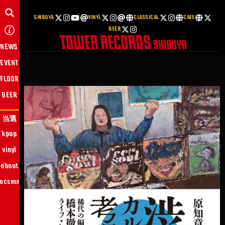
SHIBUYA
VINYL
CLASSICAL
CAFE
BEER
NEWS
EVENT
FLOOR
BEER
当選
kpop
vinyl
about
access