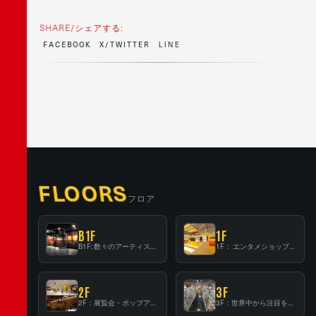
SHARE/シェアする:
F
A
C
E
B
O
O
K
X
/
T
W
I
T
T
E
R
L
I
N
E
FLOORS
フロア
B1F
1F
B1F: 数々のアーティストが立った、インストアイベントの聖地！
1F： エンタメショップならではのイマーシブ空間
2F
3F
2F：展覧会・ポップアップストア等を開催！大型催事スペース「TOWER SPACE SHIBUYA」
3F：世界中から注目を集める〈日本のポップカルチャー〉の発信基地！