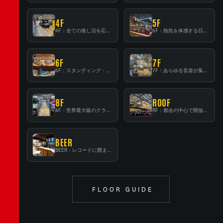
4F
5F
4F：全ての推し活を応援するフロア！
5F：熱気を体感する日本一のK-POP空間！
6F
7F
6F：スタンディング・ビアバーを新設した日本最大規模のレコード専門フロア！
7F：あらゆる音楽が集結する最多ジャンルフロア！
8F
ROOF
8F：世界最大級のクラシック音楽専門フロア！
RF：都会の中心で開放感あふれるルーフトップイベントスペース
BEER
BEER：レコードに囲まれたスタンディングバー
FLOOR GUIDE