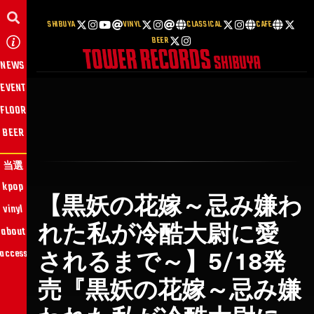
SHIBUYA
VINYL
CLASSICAL
CAFE
BEER
NEWS
EVENT
FLOOR
BEER
当選
kpop
【黒妖の花嫁～忌み嫌わ
vinyl
れた私が冷酷大尉に愛
about
されるまで～】5/18発
access
売『黒妖の花嫁～忌み嫌