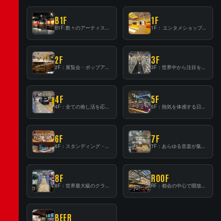
B1F
1F
B1F: 数々のアーティストが立った、インストアイベントの聖地！
1F： エンタメショップならではのイマーシブ空間
2F
3F
2F：展覧会・ポップアップストア等を開催！大型催事スペース「TOWER SPACE SHIBUYA」
3F：世界中から注目を集める〈日本のポップカルチャー〉の発信基地！
4F
5F
4F：全ての推し活を応援するフロア！
5F：熱気を体感する日本一のK-POP空間！
6F
7F
6F：スタンディング・ビアバーを新設した日本最大規模のレコード専門フロア！
7F：あらゆる音楽が集結する最多ジャンルフロア！
8F
ROOF
8F：世界最大級のクラシック音楽専門フロア！
RF：都会の中心で開放感あふれるルーフトップイベントスペース
BEER