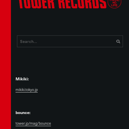
Mikiki:
mikiki.tokyo.jp
bounce:
tower.jp/mag/bounce