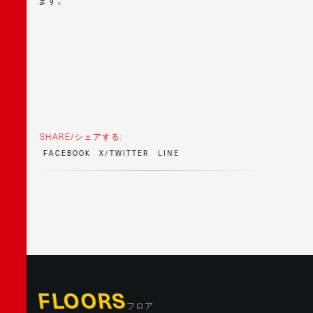
SHARE/シェアする:
F
A
C
E
B
O
O
K
X
/
T
W
I
T
T
E
R
L
I
N
E
FLOORS
フロア