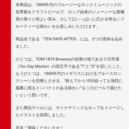
本商品は、1960年代のブルージーなロックミュージックの
世界観をクラフトビールで、ホップ由来のジューシーな柑橘
系の香りと程よい苦み、そして口いっぱいに広がる明るいフ
ルーティーな味わいをお楽しみいただけます。
商品名である「TEN DAYS AFTER」には、2つの意味を込め
ました。
ひとつは、TDM 1874 Breweryの祖業の地である十日市場
（Ten Day Market）の頭文字である“T”と“D”を冠したこと。
もうひとつは、1960年代のイギリスにおけるブルースロッ
クシーンを彷彿とさせる、“飲んでから10日経っても強烈に
脳裏に残るインパクトのある味わい”をこのビールで届けた
いという想いです。
また商品ラベルには、サイケデリックなホップをイメージし
たイラストを採用しました。
是非ご賞味くださいませ！