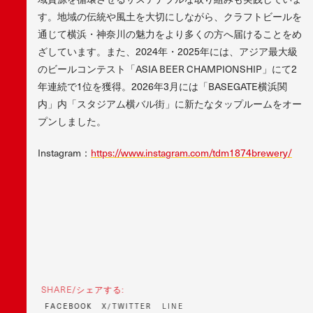
す。地域の伝統や風土を大切にしながら、クラフトビールを
通じて横浜・神奈川の魅力をより多くの方へ届けることをめ
ざしています。また、2024年・2025年には、アジア最大級
のビールコンテスト「ASIA BEER CHAMPIONSHIP」にて2
年連続で1位を獲得。2026年3月には「BASEGATE横浜関
内」内「スタジアム横バル街」に新たなタップルームをオー
プンしました。
Instagram：
https://www.instagram.com/tdm1874brewery/
SHARE/シェアする:
F
A
C
E
B
O
O
K
X
/
T
W
I
T
T
E
R
L
I
N
E