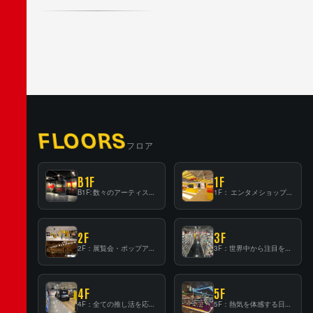
FLOORS
フロア
B1F
1F
B1F: 数々のアーティストが立った、インストアイベントの聖地！
1F： エンタメショップならではのイマーシブ空間
2F
3F
2F：展覧会・ポップアップストア等を開催！大型催事スペース「TOWER SPACE SHIBUYA」
3F：世界中から注目を集める〈日本のポップカルチャー〉の発信基地！
4F
5F
4F：全ての推し活を応援するフロア！
5F：熱気を体感する日本一のK-POP空間！