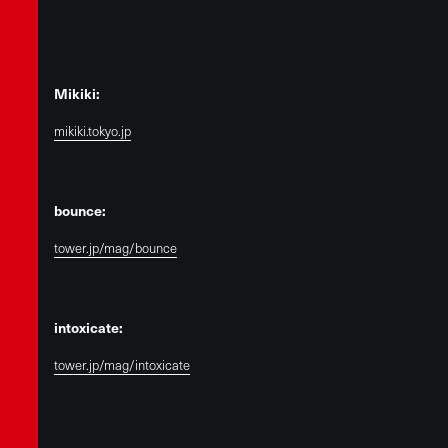
Mikiki:
mikiki.tokyo.jp
bounce:
tower.jp/mag/bounce
intoxicate:
tower.jp/mag/intoxicate