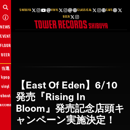
SHIBUYA
VINYL
CLASSICAL
CAFE
BEER
NEWS
EVENT
FLOOR
BEER
当選
kpop
【East Of Eden】6/10
vinyl
発売『Rising In
about
Bloom』発売記念店頭キ
access
ャンペーン実施決定！