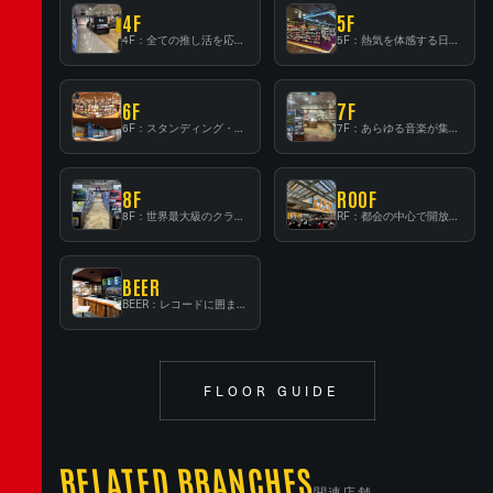
4F
5F
4F：全ての推し活を応援するフロア！
5F：熱気を体感する日本一のK-POP空間！
6F
7F
6F：スタンディング・ビアバーを新設した日本最大規模のレコード専門フロア！
7F：あらゆる音楽が集結する最多ジャンルフロア！
8F
ROOF
8F：世界最大級のクラシック音楽専門フロア！
RF：都会の中心で開放感あふれるルーフトップイベントスペース
BEER
BEER：レコードに囲まれたスタンディングバー
FLOOR GUIDE
RELATED BRANCHES
関連店舗