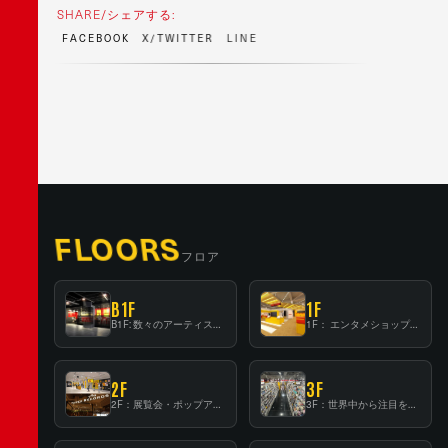
SHARE/シェアする:
F
A
C
E
B
O
O
K
X
/
T
W
I
T
T
E
R
L
I
N
E
FLOORS
フロア
B1F
1F
B1F: 数々のアーティストが立った、インストアイベントの聖地！
1F： エンタメショップならではのイマーシブ空間
2F
3F
2F：展覧会・ポップアップストア等を開催！大型催事スペース「TOWER SPACE SHIBUYA」
3F：世界中から注目を集める〈日本のポップカルチャー〉の発信基地！