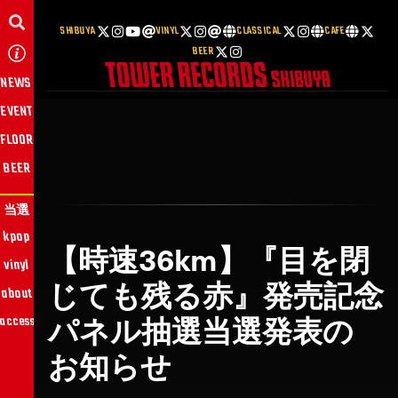
SHIBUYA
VINYL
CLASSICAL
CAFE
BEER
NEWS
EVENT
FLOOR
BEER
当選
kpop
【時速36km】『目を閉
vinyl
じても残る赤』発売記念
about
パネル抽選当選発表の
access
お知らせ