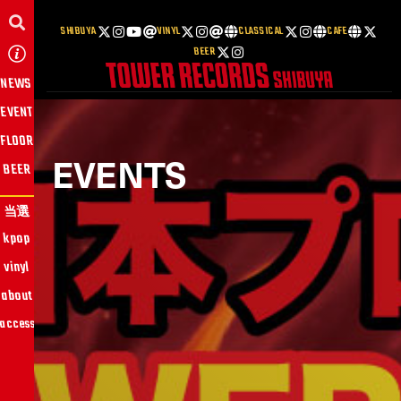
SHIBUYA
VINYL
CLASSICAL
CAFE
BEER
NEWS
EVENT
FLOOR
EVENTS
BEER
当選
kpop
vinyl
about
access