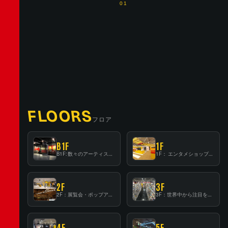
01
FLOORS
フロア
B1F
1F
B1F: 数々のアーティストが立った、インストアイベントの聖地！
1F： エンタメショップならではのイマーシブ空間
2F
3F
2F：展覧会・ポップアップストア等を開催！大型催事スペース「TOWER SPACE SHIBUYA」
3F：世界中から注目を集める〈日本のポップカルチャー〉の発信基地！
4F
5F