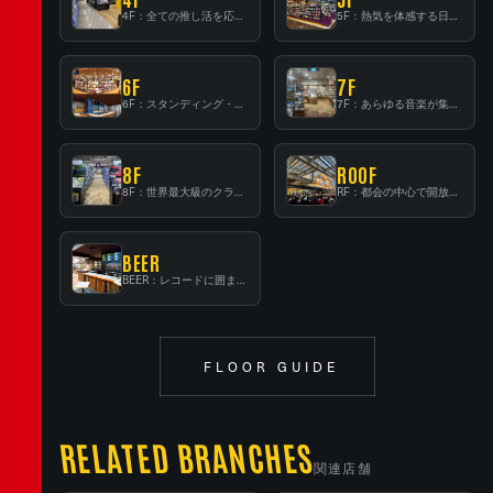
4F：全ての推し活を応援するフロア！
5F：熱気を体感する日本一のK-POP空間！
6F
7F
6F：スタンディング・ビアバーを新設した日本最大規模のレコード専門フロア！
7F：あらゆる音楽が集結する最多ジャンルフロア！
8F
ROOF
8F：世界最大級のクラシック音楽専門フロア！
RF：都会の中心で開放感あふれるルーフトップイベントスペース
BEER
BEER：レコードに囲まれたスタンディングバー
FLOOR GUIDE
RELATED BRANCHES
関連店舗