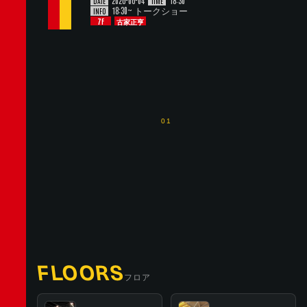
DATE
TIME
18:30~ トークショー
INFO
7F
古家正亨
01
FLOORS
フロア