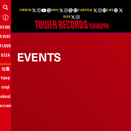
SHIBUYA
VINYL
CLASSICAL
CAFE
BEER
NEWS
EVENT
FLOOR
EVENTS
BEER
当選
kpop
vinyl
about
access