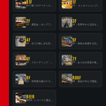
B1F
1F
B1F: 数々のアーティストが立った、インストアイベントの聖地！
1F： エンタメショップならではのイマーシブ空間
2F
3F
2F：展覧会・ポップアップストア等を開催！大型催事スペース「TOWER SPACE SHIBUYA」
3F：世界中から注目を集める〈日本のポップカルチャー〉の発信基地！
4F
5F
4F：全ての推し活を応援するフロア！
5F：熱気を体感する日本一のK-POP空間！
6F
7F
6F：スタンディング・ビアバーを新設した日本最大規模のレコード専門フロア！
7F：あらゆる音楽が集結する最多ジャンルフロア！
8F
ROOF
8F：世界最大級のクラシック音楽専門フロア！
RF：都会の中心で開放感あふれるルーフトップイベントスペース
BEER
BEER：レコードに囲まれたスタンディングバー