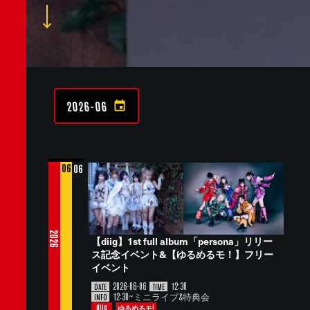
2026-06
06
06
2026
【diig】1st full album「persona」リリー
ス記念イベント&【ゆるめるモ！】フリー
イベント
2026-06-06
12:30
DATE
TIME
12:30~ミニライブ&特典会
INFO
diig
ゆるめるモ!