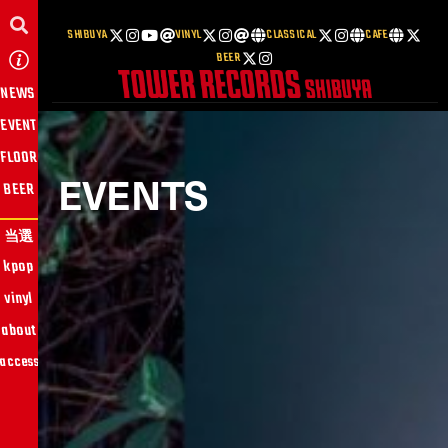
SHIBUYA
VINYL
CLASSICAL
CAFE
BEER
NEWS
EVENT
FLOOR
EVENTS
BEER
当選
kpop
vinyl
about
access