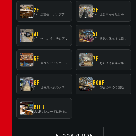
2F
3F
2F：展覧会・ポップアップストア等を開催！大型催事スペース「TOWER SPACE SHIBUYA」
3F：世界中から注目を集める〈日本のポップカルチャー〉の発信基地！
4F
5F
4F：全ての推し活を応援するフロア！
5F：熱気を体感する日本一のK-POP空間！
6F
7F
6F：スタンディング・ビアバーを新設した日本最大規模のレコード専門フロア！
7F：あらゆる音楽が集結する最多ジャンルフロア！
8F
ROOF
8F：世界最大級のクラシック音楽専門フロア！
RF：都会の中心で開放感あふれるルーフトップイベントスペース
BEER
BEER：レコードに囲まれたスタンディングバー
FLOOR GUIDE